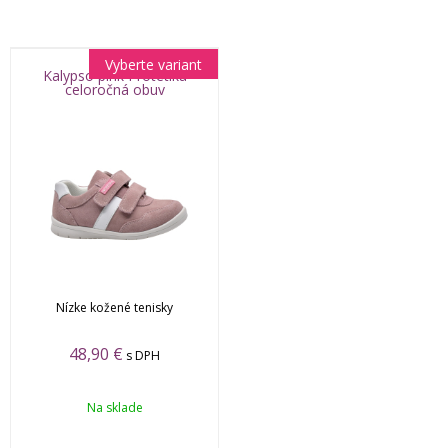
Vyberte variant
Kalypso pink Protetika
celoročná obuv
Nízke kožené tenisky
48,90 €
s DPH
Na sklade