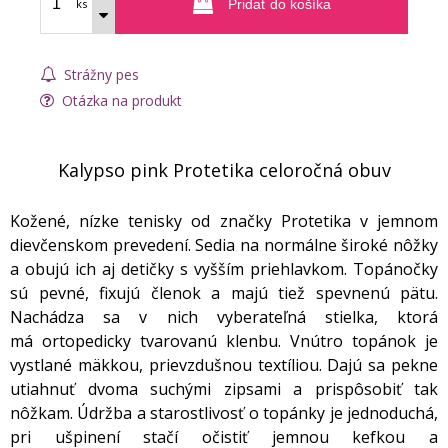
ks
Pridať do košíka
Strážny pes
Otázka na produkt
Kalypso pink Protetika celoročná obuv
Kožené, nízke tenisky od značky Protetika v jemnom
dievčenskom prevedení. Sedia na normálne široké nôžky
a obujú ich aj detičky s vyšším priehlavkom. Topánočky
sú pevné, fixujú členok a majú tiež spevnenú pätu.
Nachádza sa v nich vyberateľná stielka, ktorá
má ortopedicky tvarovanú klenbu. Vnútro topánok je
vystlané mäkkou, prievzdušnou textíliou. Dajú sa pekne
utiahnuť dvoma suchými zipsami a prispôsobiť tak
nôžkam. Údržba a starostlivosť o topánky je jednoduchá,
pri ušpinení stačí očistiť jemnou kefkou a