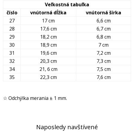
Veľkostná tabuľka
číslo
vnútorná dĺžka
vnútorná šírka
27
17 cm
6,6 cm
28
17,6 cm
6,7 cm
29
18,2 cm
6,8 cm
30
18,9 cm
7 cm
31
19,6 cm
7,2 cm
32
20,3 cm
7,3 cm
34
21, 6 cm
7,5 cm
35
22,3 cm
7,6 cm
☆ Odchýlka merania ± 1 mm.
Naposledy navštívené