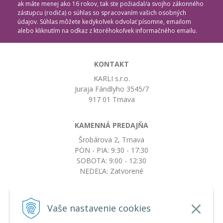
ak máte menej ako 16 rokov, tak ste požiadal/a svojho zákonného
zástupcu (rodiča) o súhlas so spracovaním vašich osobných
údajov. Súhlas môžete kedykoľvek odvolať písomne, emailom
alebo kliknutím na odkaz z ktoréhokoľvek informačného emailu.
KONTAKT
KARLI s.r.o.
Juraja Fándlyho 3545/7
917 01 Trnava
KAMENNÁ PREDAJŇA
Šrobárova 2, Trnava
PON - PIA: 9:30 - 17:30
SOBOTA: 9:00 - 12:30
NEDEĽA: Zatvorené
+421917663532
Vaše nastavenie cookies
objednavky@botkydorobotky.sk