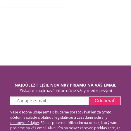
NAJDÔLEŽITEJŠIE NOVINKY PRIAMO NA VÁŠ EMAIL
Získajte zaujímavé informácie vždy medzi prvými
Odoberať
Vaše osobné údaje (email) budeme spracovávať len za týmto
účelom v súlade s platnou legislatívou a
zásadami ochrany
osobných údajov
. Súhlas potvrdíte kliknutím na odkaz, ktorý vám
pošleme na váš email. Kliknutím na odkaz zároveň prehlasujete, že