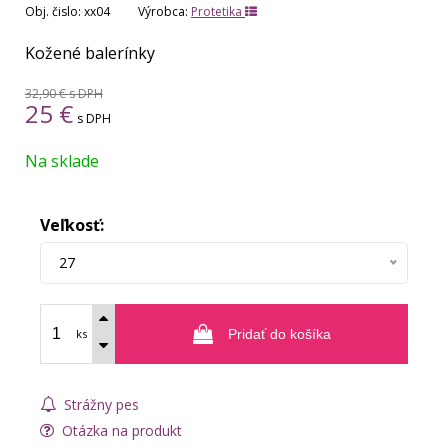
Obj. čislo:
xx04
Výrobca:
Protetika
Kožené balerínky
32,90 €
s DPH
25
€
s DPH
Na sklade
Veľkosť:
27
ks
Pridať do košíka
Strážny pes
Otázka na produkt