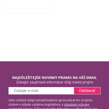
NAJDÔLEŽITEJŠIE NOVINKY PRIAMO NA VÁŠ EMAIL
Získajte zaujímavé informácie vždy medzi prvými
Odoberať
Vaše osobné údaje (email) budeme spracovávať len za týmto
účelom v súlade s platnou legislatívou a
zásadami ochrany
osobných údajov
. Súhlas potvrdíte kliknutím na odkaz, ktorý vám