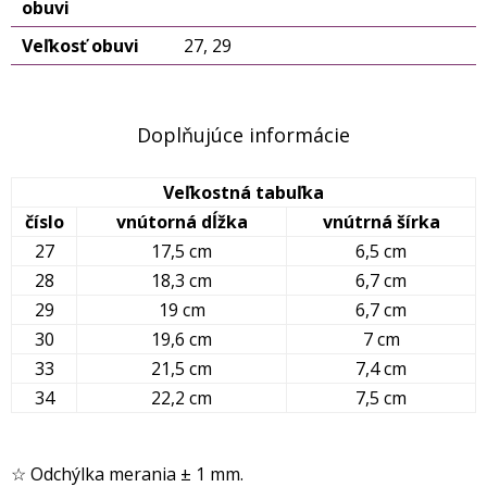
obuvi
Veľkosť obuvi
27, 29
Doplňujúce informácie
Veľkostná tabuľka
číslo
vnútorná dĺžka
vnútrná šírka
27
17,5 cm
6,5 cm
28
18,3 cm
6,7 cm
29
19 cm
6,7 cm
30
19,6 cm
7 cm
33
21,5 cm
7,4 cm
34
22,2 cm
7,5 cm
☆ Odchýlka merania ± 1 mm.