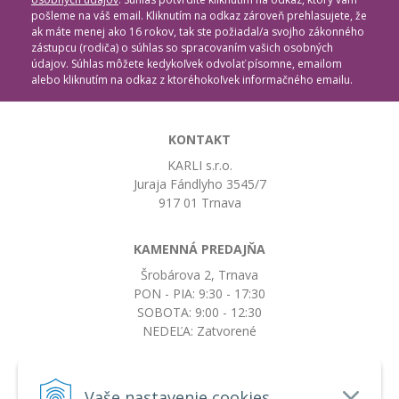
pošleme na váš email. Kliknutím na odkaz zároveň prehlasujete, že
ak máte menej ako 16 rokov, tak ste požiadal/a svojho zákonného
zástupcu (rodiča) o súhlas so spracovaním vašich osobných
údajov. Súhlas môžete kedykoľvek odvolať písomne, emailom
alebo kliknutím na odkaz z ktoréhokoľvek informačného emailu.
KONTAKT
KARLI s.r.o.
Juraja Fándlyho 3545/7
917 01 Trnava
KAMENNÁ PREDAJŇA
Šrobárova 2, Trnava
PON - PIA: 9:30 - 17:30
SOBOTA: 9:00 - 12:30
NEDEĽA: Zatvorené
+421917663532
Vaše nastavenie cookies