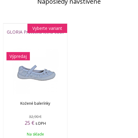
Naposledy navštívené
Vyberte variant
GLORIA Protetika letná obuv
Výpredaj
Kožené balerínky
32,90 €
25 €
s DPH
Na sklade