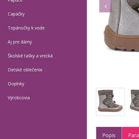
Capačky
Topánočky k vode
Aj pre dámy
Školské tašky a vrecká
Detské oblečenie
Doplnky
Výrobcovia
Popis
Par