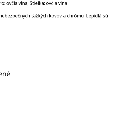
 ovčia vlna, Stielka: ovčia vlna
 nebezpečných ťažkých kovov a chrómu. Lepidlá sú
ené