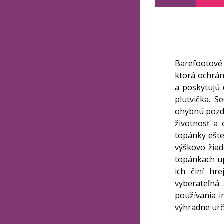
Barefootové
ktorá ochrán
a poskytujú 
plutvička. 
ohybnú pozdĺ
životnosť a
topánky ešte
výškovo žiad
topánkach up
ich činí hr
vyberateľná 
používania 
výhradne ur