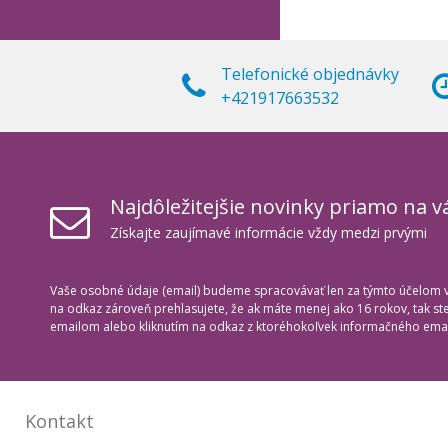
Telefonické objednávky
+421917663532
Najdôležitejšie novinky priamo na v
Získajte zaujímavé informácie vždy medzi prvými
Vaše osobné údaje (email) budeme spracovávať len za týmto účelom v 
na odkaz zároveň prehlasujete, že ak máte menej ako 16 rokov, tak s
emailom alebo kliknutím na odkaz z ktoréhokoľvek informačného emai
Kontakt