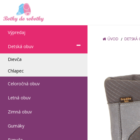
Výpredaj
ÚVOD
DETSKÁ
Detská obuv
Dievča
Chlapec
Celoročná obuv
Letná obuv
Zimná obuv
Gumáky
Papuče