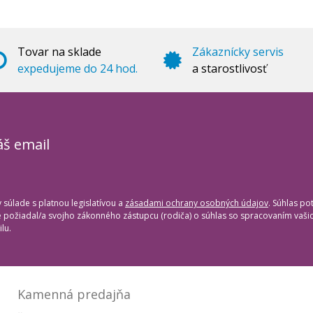
Tovar na sklade
Zákaznícky servis
expedujeme do 24 hod.
a starostlivosť
áš email
súlade s platnou legislatívou a
zásadami ochrany osobných údajov
. Súhlas po
te požiadal/a svojho zákonného zástupcu (rodiča) o súhlas so spracovaním vaš
lu.
Kamenná predajňa