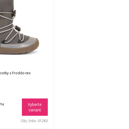
otky s Froddo-tex
Vyberte
DPH
variant
Obj. čislo:
01283