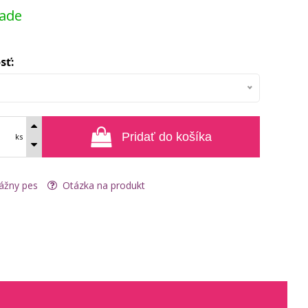
lade
sť:
Pridať do košíka
ks
ážny pes
Otázka na produkt