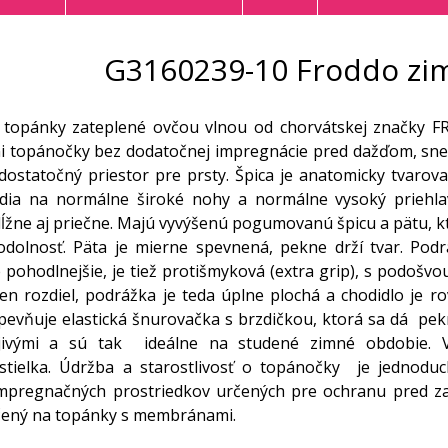
G3160239-10 Froddo zi
 topánky zateplené ovčou vlnou od chorvátskej značky
i topánočky bez dodatočnej impregnácie pred dažďom, sne
dostatočný priestor pre prsty. Špica je anatomicky tvaro
Sedia na normálne široké nohy a normálne vysoký priehla
žne aj priečne. Majú vyvýšenú pogumovanú špicu a pätu, kto
 odolnosť. Päta je mierne spevnená, pekne drží tvar. P
 pohodlnejšie, je tiež protišmyková (extra grip), s podošv
en rozdiel, podrážka je teda úplne plochá a chodidlo je 
evňuje elastická šnurovačka s brzdičkou, ktorá sa dá pekne
ejivými a sú tak ideálne na studené zimné obdobie. V
stielka. Údržba a starostlivosť o topánočky je jednoduch
impregnačných prostriedkov určených pre ochranu pred za
čený na topánky s membránami.