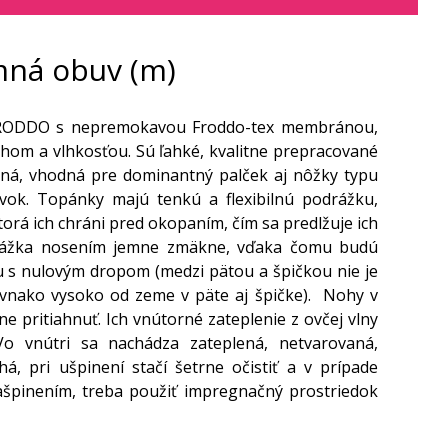
mná obuv (m)
 FRODDO s nepremokavou Froddo-tex membránou,
hom a vlhkosťou. Sú ľahké, kvalitne prepracované
vaná, vhodná pre dominantný palček aj nôžky typu
vok. Topánky majú tenkú a flexibilnú podrážku,
rá ich chráni pred okopaním, čím sa predlžuje ich
odrážka nosením jemne zmäkne, vďaka čomu budú
ou s nulovým dropom (medzi pätou a špičkou nie je
rovnako vysoko od zeme v päte aj špičke). Nohy v
 pritiahnuť. Ich vnútorné zateplenie z ovčej vlny
o vnútri sa nachádza zateplená, netvarovaná,
á, pri ušpinení stačí šetrne očistiť a v prípade
špinením, treba použiť impregnačný prostriedok