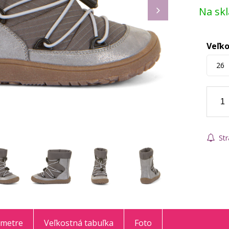
Na sk
Veľko
26
Str
ametre
Veľkostná tabuľka
Foto