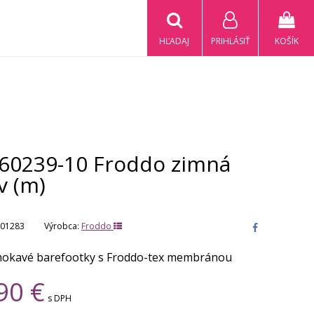
HĽADAJ
PRIHLÁSIŤ
KOŠÍK
60239-10 Froddo zimná
v (m)
01283
Výrobca:
Froddo
okavé barefootky s Froddo-tex membránou
90
€
s DPH