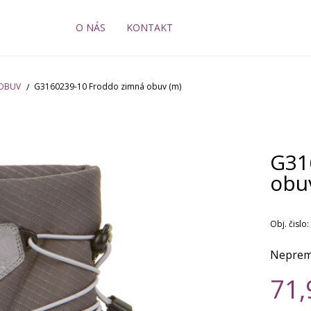
O NÁS
KONTAKT
 OBUV
G3160239-10 Froddo zimná obuv (m)
G31
obu
Obj. čislo:
Neprem
71,