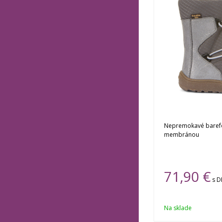
Nepremokavé barefo
membránou
71,90 €
s 
Na sklade