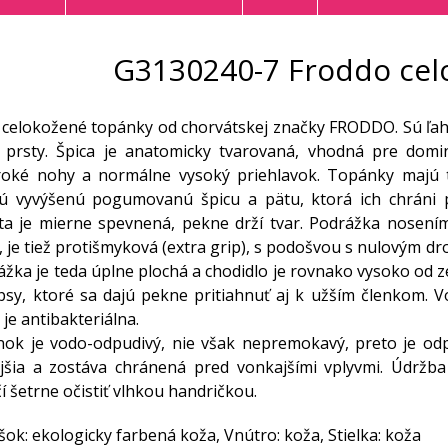
G3130240-7 Froddo cel
celokožené topánky od chorvátskej značky FRODDO. Sú ľah
e prsty. Špica je anatomicky tvarovaná, vhodná pre domi
roké nohy a normálne vysoký priehlavok. Topánky majú t
jú vyvýšenú pogumovanú špicu a pätu, ktorá ich chráni p
äta je mierne spevnená, pekne drží tvar. Podrážka nose
, je tiež protišmyková (extra grip), s podošvou s nulovým d
rážka je teda úplne plochá a chodidlo je rovnako vysoko od
psy, ktoré sa dajú pekne pritiahnuť aj k užším členkom. V
á je antibakteriálna.
ok je vodo-odpudivý, nie však nepremokavý, preto je odp
jšia a zostáva chránená pred vonkajšími vplyvmi. Údržba
í šetrne očistiť vlhkou handričkou.
šok: ekologicky farbená koža, Vnútro: koža, Stielka: koža