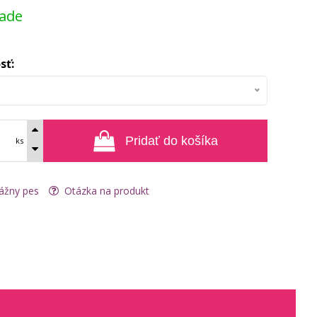
lade
sť:
Pridať do košíka
ks
ážny pes
Otázka na produkt