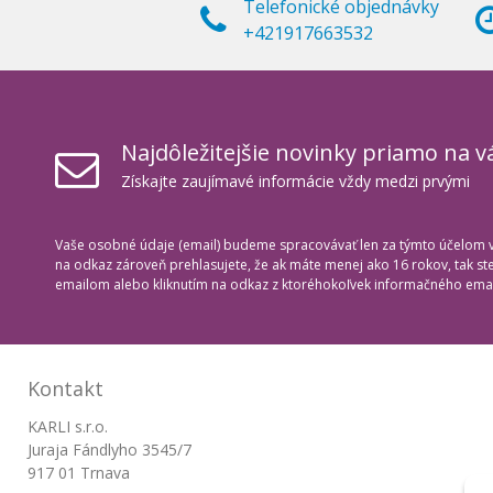
Telefonické objednávky
+421917663532
Najdôležitejšie novinky priamo na v
Získajte zaujímavé informácie vždy medzi prvými
Vaše osobné údaje (email) budeme spracovávať len za týmto účelom v 
na odkaz zároveň prehlasujete, že ak máte menej ako 16 rokov, tak s
emailom alebo kliknutím na odkaz z ktoréhokoľvek informačného emai
Kontakt
KARLI s.r.o.
Juraja Fándlyho 3545/7
917 01 Trnava