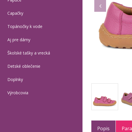
Capačky
Topánočky k vode
Aj pre dámy
Školské tašky a vrecká
Detské oblečenie
Doplnky
Výrobcovia
Popis
Par