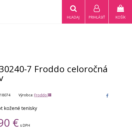
HĽADAJ
PRIHLÁSIŤ
KOŠÍK
30240-7 Froddo celoročná
v
18074
Výrobca:
Froddo
t kožené tenisky
90
€
s DPH