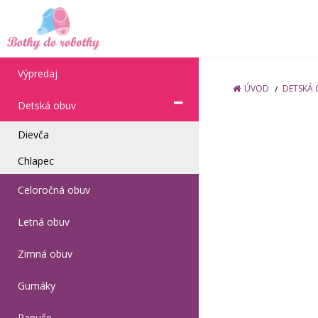
Výpredaj
ÚVOD
DETSKÁ
Detská obuv
Dievča
Chlapec
Celoročná obuv
Letná obuv
Zimná obuv
Gumáky
Papuče