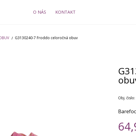
O NÁS
KONTAKT
 OBUV
G3130240-7 Froddo celoročná obuv
G31
obu
Obj. čislo:
Barefoo
64,