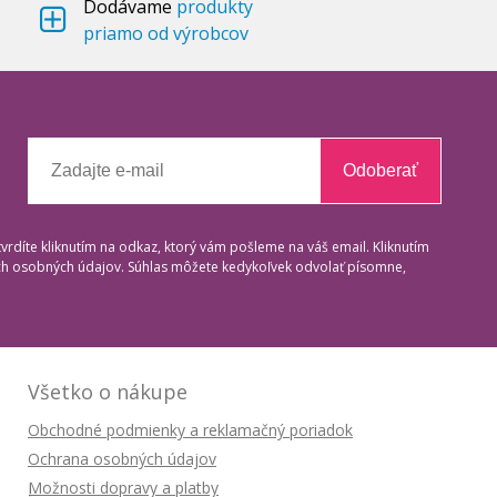
Dodávame
produkty
priamo od výrobcov
Odoberať
tvrdíte kliknutím na odkaz, ktorý vám pošleme na váš email. Kliknutím
ich osobných údajov. Súhlas môžete kedykoľvek odvolať písomne,
Všetko o nákupe
Obchodné podmienky a reklamačný poriadok
Ochrana osobných údajov
Možnosti dopravy a platby