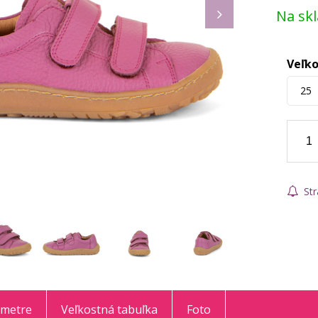
Na sk
Veľko
25
Str
ametre
Veľkostná tabuľka
Foto