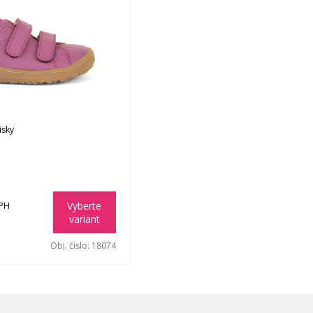
isky
Vyberte
DPH
variant
Obj. čislo:
18074