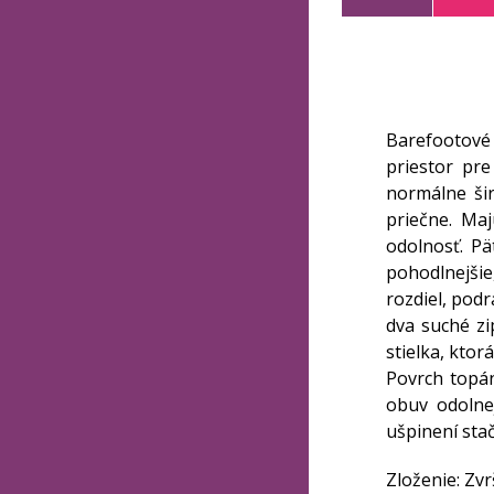
Barefootové 
priestor pr
normálne ši
priečne. Ma
odolnosť. P
pohodlnejšie
rozdiel, pod
dva suché zi
stielka, ktor
Povrch topán
obuv odolne
ušpinení stač
Zloženie: Zvr