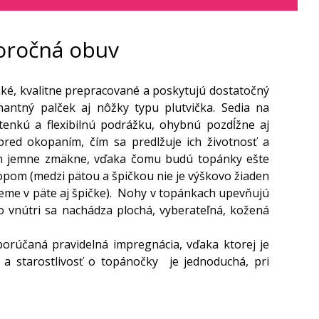
oročná obuv
ké, kvalitne prepracované a poskytujú dostatočný
nantný palček aj nôžky typu plutvička. Sedia na
enkú a flexibilnú podrážku, ohybnú pozdĺžne aj
red okopaním, čím sa predlžuje ich životnosť a
ním jemne zmäkne, vďaka čomu budú topánky ešte
ropom (medzi pätou a špičkou nie je výškovo žiaden
 zeme v päte aj špičke). Nohy v topánkach upevňujú
o vnútri sa nachádza plochá, vyberateľná, kožená
orúčaná pravidelná impregnácia, vďaka ktorej je
 a starostlivosť o topánočky je jednoduchá, pri