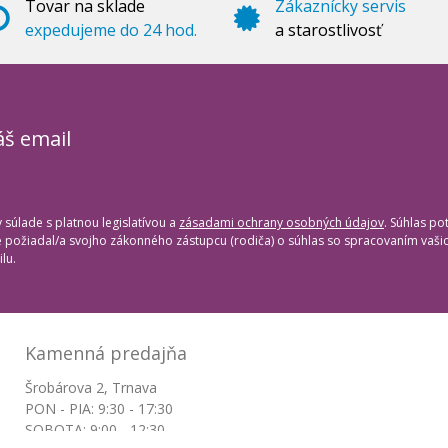
Tovar na sklade
Zákaznícky servis
expedujeme do 24 hod.
a starostlivosť
áš email
súlade s platnou legislatívou a
zásadami ochrany osobných údajov
. Súhlas po
te požiadal/a svojho zákonného zástupcu (rodiča) o súhlas so spracovaním vaš
lu.
Kamenná predajňa
Šrobárova 2, Trnava
PON - PIA: 9:30 - 17:30
SOBOTA: 9:00 - 12:30