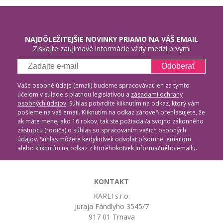
NAJDÔLEŽITEJŠIE NOVINKY PRIAMO NA VÁŠ EMAIL
Získajte zaujímavé informácie vždy medzi prvými
Odoberať
Vaše osobné údaje (email) budeme spracovávať len za týmto
účelom v súlade s platnou legislatívou a
zásadami ochrany
osobných údajov
. Súhlas potvrdíte kliknutím na odkaz, ktorý vám
pošleme na váš email. Kliknutím na odkaz zároveň prehlasujete, že
ak máte menej ako 16 rokov, tak ste požiadal/a svojho zákonného
zástupcu (rodiča) o súhlas so spracovaním vašich osobných
údajov. Súhlas môžete kedykoľvek odvolať písomne, emailom
alebo kliknutím na odkaz z ktoréhokoľvek informačného emailu.
KONTAKT
KARLI s.r.o.
Juraja Fándlyho 3545/7
917 01 Trnava