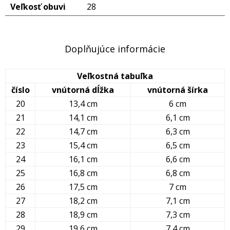
Veľkosť obuvi
28
Doplňujúce informácie
Veľkostná tabuľka
číslo
vnútorná dĺžka
vnútorná šírka
20
13,4 cm
6 cm
21
14,1 cm
6,1 cm
22
14,7 cm
6,3 cm
23
15,4 cm
6,5 cm
24
16,1 cm
6,6 cm
25
16,8 cm
6,8 cm
26
17,5 cm
7 cm
27
18,2 cm
7,1 cm
28
18,9 cm
7,3 cm
29
19,6 cm
7,4 cm