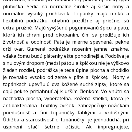
plutvička. Sedia na normálne široké aj širšie nohy a
normálne vysoký priehlavok. Topánky majú tenkú a
flexibilnú podrážku, ohybnú pozdĺžne aj priečne, sú
extra pružné. Majú vyvýšenú pogumovanú špicu a pätu,
ktorá ich chráni pred okopaním, čím sa predlžuje ich
životnosť a odolnosť. Päta je mierne spevnená, pekne
drží tvar. Gumená podrážka nosením jemne zmäkne,
vďaka čomu budú plátenky ešte pohodlnejšie. Podošva je
s nulovým dropom (medzi pätou a špičkou nie je výškovo
žiaden rozdiel, podrážka je teda úplne plochá a chodidlo
je rovnako vysoko od zeme v päte aj špičke). Nohy v
topánkach upevňujú dva kožené suché zipsy, ktoré sa
dajú pekne pritiahnuť aj k užším členkom. Vo vnútri sa
nachádza plochá, vyberateľná, kožená stielka, ktorá je
antibakteriálna. Textilný zvršok zabezpečuje nožičkám
priedušnosť a činí topánočky ľahkými a vzdušnými.
Údržba a starostlivosť o topánočky je jednoduchá, pri
ušpinení stačí šetrne očistiť. Ak impregnujete,