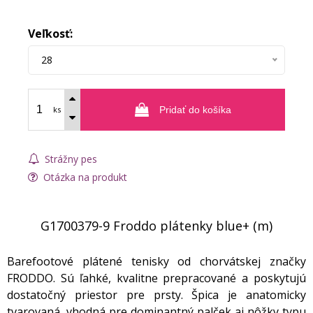
Veľkosť:
28
ks
Pridať do košíka
Strážny pes
Otázka na produkt
G1700379-9 Froddo plátenky blue+ (m)
Barefootové plátené tenisky od chorvátskej značky
FRODDO. Sú ľahké, kvalitne prepracované a poskytujú
dostatočný priestor pre prsty. Špica je anatomicky
tvarovaná, vhodná pre dominantný palček aj nôžky typu