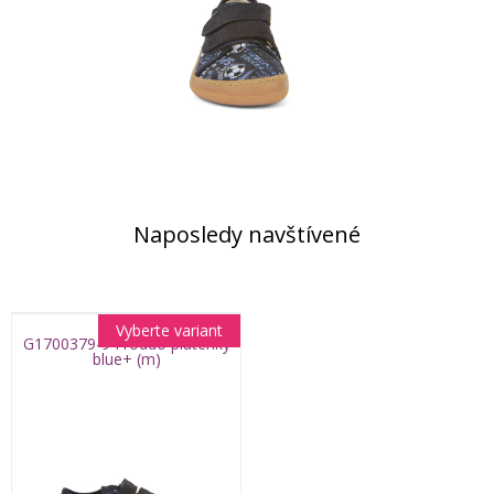
Naposledy navštívené
Vyberte variant
G1700379-9 Froddo plátenky
blue+ (m)