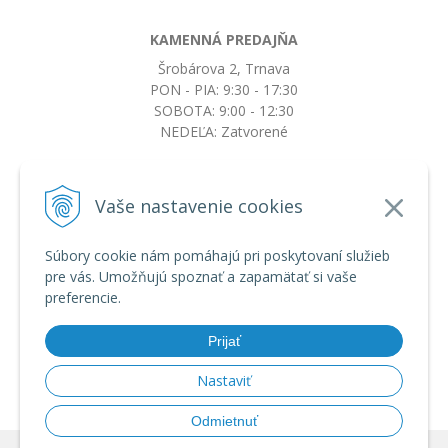
KAMENNÁ PREDAJŇA
Šrobárova 2, Trnava
PON - PIA: 9:30 - 17:30
SOBOTA: 9:00 - 12:30
NEDEĽA: Zatvorené
+421917663532
Vaše nastavenie cookies
objednavky@botkydorobotky.sk
Súbory cookie nám pomáhajú pri poskytovaní služieb
pre vás. Umožňujú spoznať a zapamätať si vaše
VŠETKO O NÁKUPE
preferencie.
Obchodné podmienky a reklamačný poriadok
Ochrana osobných údajov
Prijať
Možnosti dopravy a platby
Výmena, vrátenie tovaru a reklamácia
Nastaviť
Odmietnuť
© 2026 BotkyDoRobotky.sk •
tvorba eshopu cez UNIobchod
,
webhosting