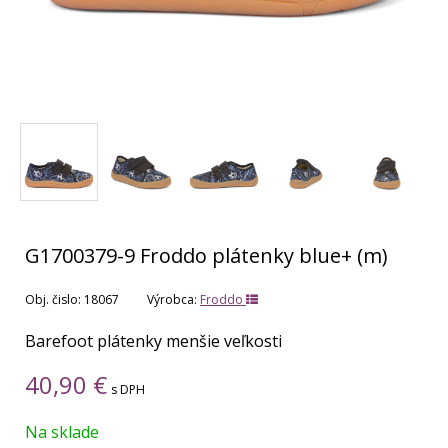
G1700379-9 Froddo plátenky blue+ (m)
Obj. čislo:
18067
Výrobca:
Froddo
Barefoot plátenky menšie veľkosti
40,90
€
s DPH
Na sklade