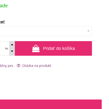
lade
sť:
Pridať do košíka
ks
ážny pes
Otázka na produkt