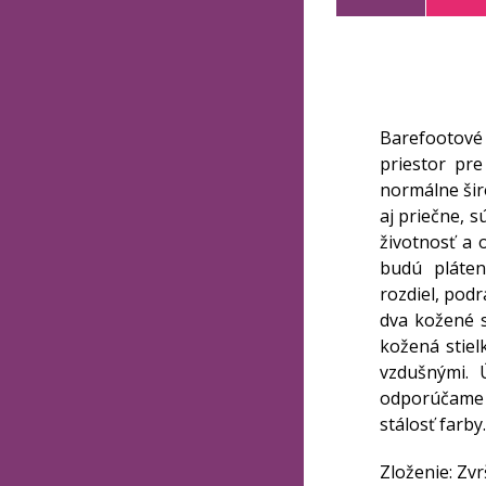
Barefootové
priestor pr
normálne šir
aj priečne, 
životnosť a
budú pláten
rozdiel, pod
dva kožené s
kožená stiel
vzdušnými. 
odporúčame p
stálosť farby.
Zloženie: Zvr