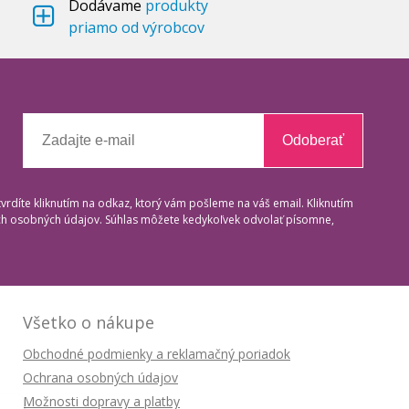
Dodávame
produkty
priamo od výrobcov
Odoberať
tvrdíte kliknutím na odkaz, ktorý vám pošleme na váš email. Kliknutím
ich osobných údajov. Súhlas môžete kedykoľvek odvolať písomne,
Všetko o nákupe
Obchodné podmienky a reklamačný poriadok
Ochrana osobných údajov
Možnosti dopravy a platby