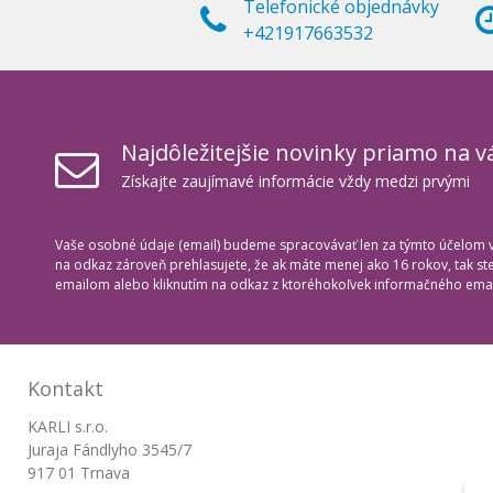
Telefonické objednávky
+421917663532
Najdôležitejšie novinky priamo na v
Získajte zaujímavé informácie vždy medzi prvými
Vaše osobné údaje (email) budeme spracovávať len za týmto účelom v 
na odkaz zároveň prehlasujete, že ak máte menej ako 16 rokov, tak s
emailom alebo kliknutím na odkaz z ktoréhokoľvek informačného emai
Kontakt
KARLI s.r.o.
Juraja Fándlyho 3545/7
917 01 Trnava