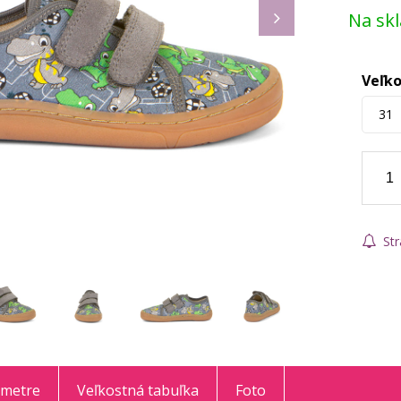
Na sk
Veľko
31
Str
ametre
Veľkostná tabuľka
Foto