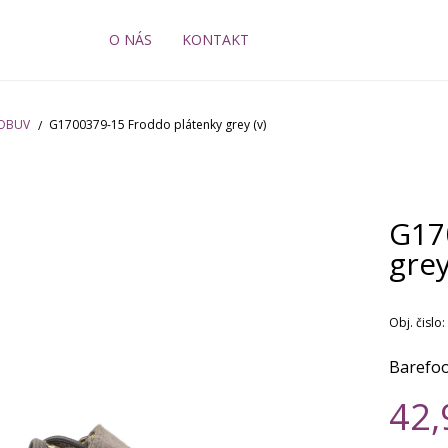
O NÁS
KONTAKT
 OBUV
G1700379-15 Froddo plátenky grey (v)
G17
grey
Obj. čislo:
Barefoo
42,