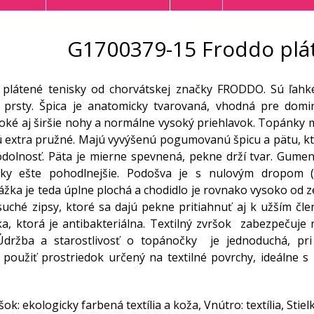
G1700379-15 Froddo plát
 plátené tenisky od chorvátskej značky FRODDO. Sú ľahké
e prsty. Špica je anatomicky tvarovaná, vhodná pre domi
oké aj širšie nohy a normálne vysoký priehlavok. Topánky 
sú extra pružné. Majú vyvýšenú pogumovanú špicu a pätu, kt
 odolnosť. Päta je mierne spevnená, pekne drží tvar. Gu
ky ešte pohodlnejšie. Podošva je s nulovým dropom (
rážka je teda úplne plochá a chodidlo je rovnako vysoko od
uché zipsy, ktoré sa dajú pekne pritiahnuť aj k užším čle
ka, ktorá je antibakteriálna. Textilný zvršok zabezpečuje
Údržba a starostlivosť o topánočky je jednoduchá, pri u
oužiť prostriedok určený na textilné povrchy, ideálne s U
šok: ekologicky farbená textília a koža, Vnútro: textília, Stiel