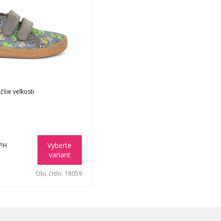
čšie veľkosti
Vyberte
DPH
variant
Obj. čislo:
18059