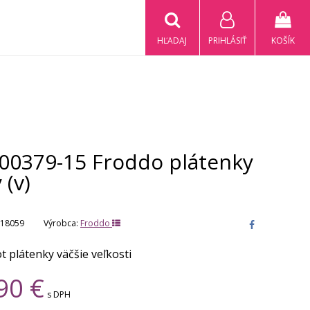
HĽADAJ
PRIHLÁSIŤ
KOŠÍK
00379-15 Froddo plátenky
 (v)
18059
Výrobca:
Froddo
t plátenky väčšie veľkosti
90
€
s DPH