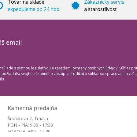
Tovar na sklade
Zákaznícky servis
expedujeme do 24 hod.
a starostlivosť
áš email
súlade s platnou legislatívou a
zásadami ochrany osobných údajov
. Súhlas po
te požiadal/a svojho zákonného zástupcu (rodiča) o súhlas so spracovaním vaš
lu.
Kamenná predajňa
Šrobárova 2, Trnava
PON - PIA: 9:30 - 17:30
SOBOTA: 9:00 - 12:30