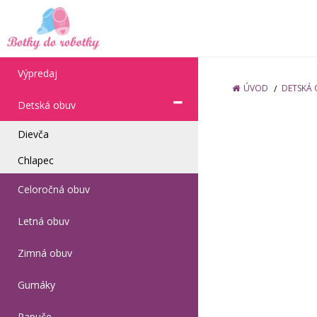
Výpredaj
ÚVOD
DETSKÁ
Detská obuv
Dievča
Chlapec
Celoročná obuv
Letná obuv
Zimná obuv
Gumáky
Papuče