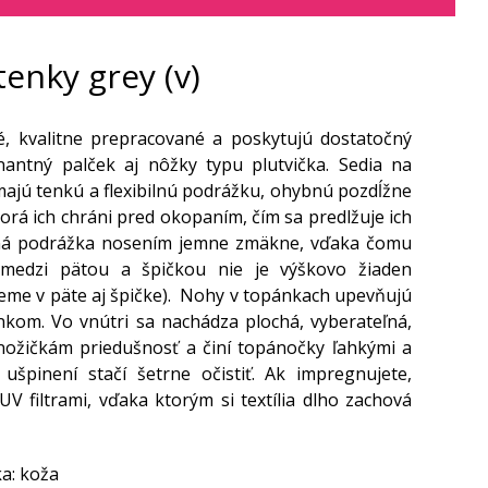
enky grey (v)
, kvalitne prepracované a poskytujú dostatočný
nantný palček aj nôžky typu plutvička. Sedia na
majú tenkú a flexibilnú podrážku, ohybnú pozdĺžne
orá ich chráni pred okopaním, čím sa predlžuje ich
mená podrážka nosením jemne zmäkne, vďaka čomu
medzi pätou a špičkou nie je výškovo žiaden
 zeme v päte aj špičke). Nohy v topánkach upevňujú
nkom. Vo vnútri sa nachádza plochá, vyberateľná,
 nožičkám priedušnosť a činí topánočky ľahkými a
špinení stačí šetrne očistiť. Ak impregnujete,
V filtrami, vďaka ktorým si textília dlho zachová
ka: koža