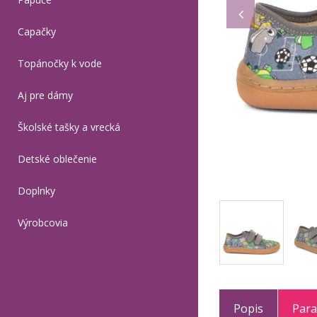
Capačky
Topánočky k vode
Aj pre dámy
Školské tašky a vrecká
Detské oblečenie
Doplnky
Výrobcovia
Popis
Par