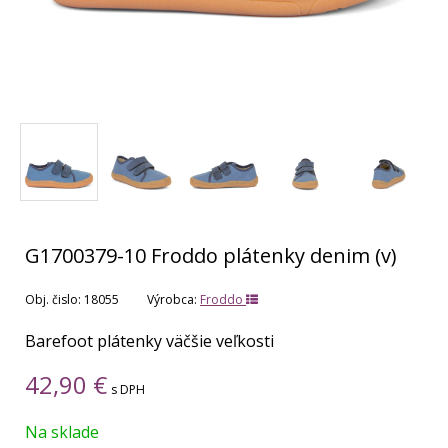
G1700379-10 Froddo plátenky denim (v)
Obj. čislo:
18055
Výrobca:
Froddo
Barefoot plátenky väčšie veľkosti
42,90
€
s DPH
Na sklade