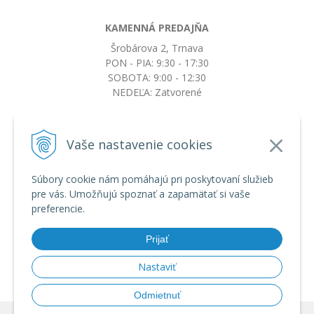
KAMENNÁ PREDAJŇA
Šrobárova 2, Trnava
PON - PIA: 9:30 - 17:30
SOBOTA: 9:00 - 12:30
NEDEĽA: Zatvorené
+421917663532
Vaše nastavenie cookies
objednavky@botkydorobotky.sk
Súbory cookie nám pomáhajú pri poskytovaní služieb
pre vás. Umožňujú spoznať a zapamätať si vaše
VŠETKO O NÁKUPE
preferencie.
Obchodné podmienky a reklamačný poriadok
Ochrana osobných údajov
Prijať
Možnosti dopravy a platby
Výmena, vrátenie tovaru a reklamácia
Nastaviť
Odmietnuť
© 2026 BotkyDoRobotky.sk •
tvorba eshopu cez UNIobchod
,
webhosting