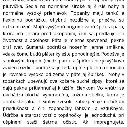
plutvička. Sedia na normálne široké aj širšie nohy a
normálne vysoký priehlavok. Topánky majú tenkú a
flexibilnú podrážku, ohybnú pozdĺžne aj priečne, sú
extra pružné. Majú vyvýšenú pogumovanú špicu a pätu,
ktorá ich chráni pred okopaním, čím sa predlžuje ich
životnosť a odolnosť. Päta je mierne spevnená, pekne
drží tvar. Gumená podrážka nosením jemne zmäkne,
vďaka čomu budú plátenky ešte pohodlnejšie. Podošva je
s nulovým dropom (medzi pätou a špičkou nie je výškovo
žiaden rozdiel, podrážka je teda úplne plochá a chodidlo
je rovnako vysoko od zeme v päte aj špičke). Nohy v
topánkach upevňujú dva kožené suché zipsy, ktoré sa
dajú pekne pritiahnuť aj k užším členkom. Vo vnútri sa
nachádza plochá, vyberateľná, kožená stielka, ktorá je
antibakteriálna. Textilný zvršok zabezpečuje nožičkám
priedušnosť a činí topánočky ľahkými a vzdušnými.
Údržba a starostlivosť o topánočky je jednoduchá, pri
ušpinení stačí šetrne očistiť. Ak impregnujete,