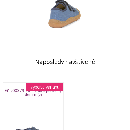
Naposledy navštívené
Vyberte variant
G1700379-10 Froddo plátenky
denim (v)