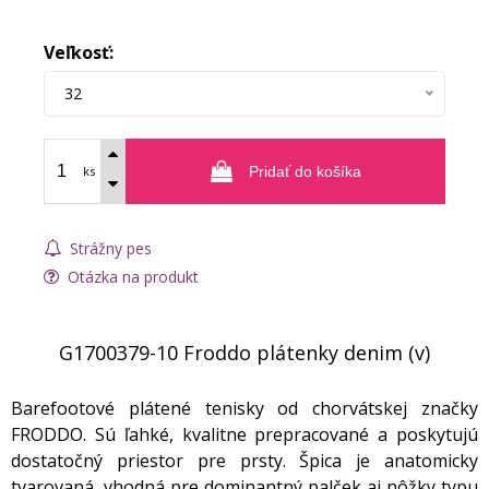
Veľkosť:
32
ks
Pridať do košíka
Strážny pes
Otázka na produkt
G1700379-10 Froddo plátenky denim (v)
Barefootové plátené tenisky od chorvátskej značky
FRODDO. Sú ľahké, kvalitne prepracované a poskytujú
dostatočný priestor pre prsty. Špica je anatomicky
tvarovaná, vhodná pre dominantný palček aj nôžky typu