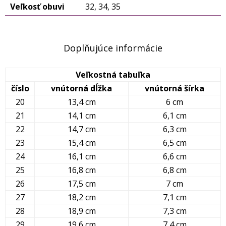
Veľkosť obuvi
32, 34, 35
Doplňujúce informácie
Veľkostná tabuľka
číslo
vnútorná dĺžka
vnútorná šírka
20
13,4 cm
6 cm
21
14,1 cm
6,1 cm
22
14,7 cm
6,3 cm
23
15,4 cm
6,5 cm
24
16,1 cm
6,6 cm
25
16,8 cm
6,8 cm
26
17,5 cm
7 cm
27
18,2 cm
7,1 cm
28
18,9 cm
7,3 cm
29
19,6 cm
7,4 cm