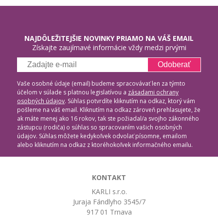
NAJDÔLEŽITEJŠIE NOVINKY PRIAMO NA VÁŠ EMAIL
Získajte zaujímavé informácie vždy medzi prvými
Odoberať
Vaše osobné údaje (email) budeme spracovávať len za týmto
účelom v súlade s platnou legislatívou a
zásadami ochrany
osobných údajov
. Súhlas potvrdíte kliknutím na odkaz, ktorý vám
pošleme na váš email. Kliknutím na odkaz zároveň prehlasujete, že
ak máte menej ako 16 rokov, tak ste požiadal/a svojho zákonného
zástupcu (rodiča) o súhlas so spracovaním vašich osobných
údajov. Súhlas môžete kedykoľvek odvolať písomne, emailom
alebo kliknutím na odkaz z ktoréhokoľvek informačného emailu.
KONTAKT
KARLI s.r.o.
Juraja Fándlyho 3545/7
917 01 Trnava