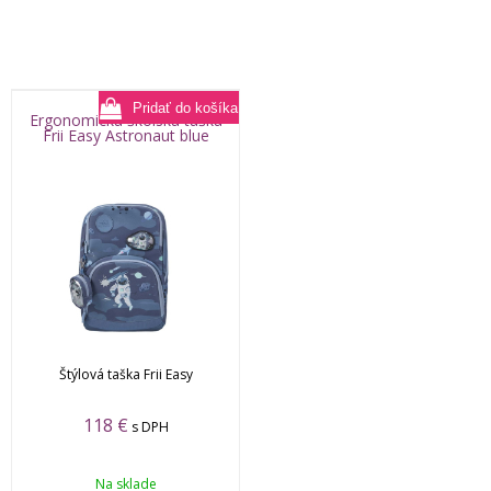
Ergonomická školská taška
Frii Easy Astronaut blue
Štýlová taška Frii Easy
118
€
s DPH
Na sklade