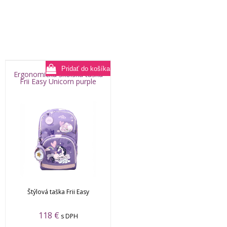
Ergonomická školská taška
Frii Easy Unicorn purple
Štýlová taška Frii Easy
118
€
s DPH