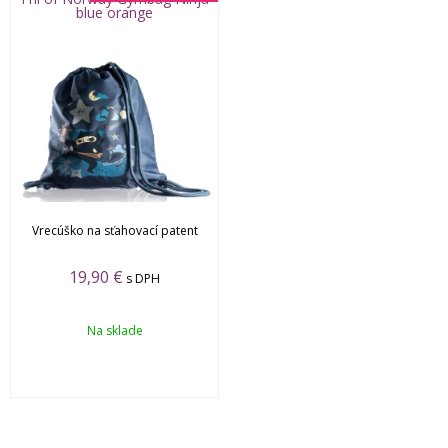
blue orange
Vrecúško na sťahovací patent
19,90
€
s DPH
Na sklade