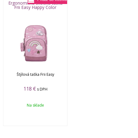
Ergonomická školská taška
Frii Easy Happy Color
Štýlová taška Frii Easy
118
€
s DPH
Na sklade