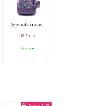
Štýlová taška Frii Expand
118
€
s DPH
Na sklade