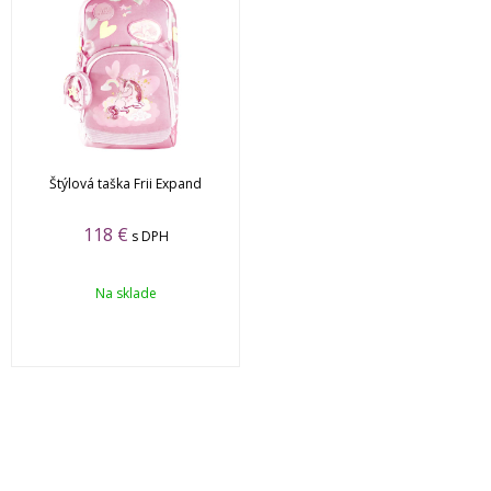
Štýlová taška Frii Expand
118
€
s DPH
Na sklade