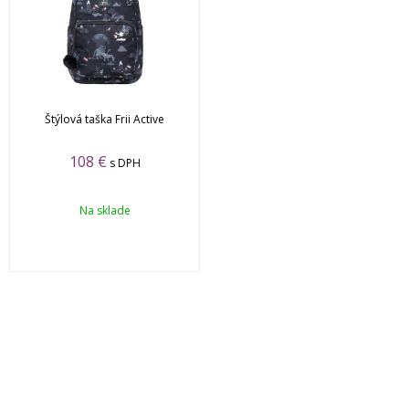
Štýlová taška Frii Active
108
€
s DPH
Na sklade