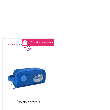
Frii of Norway peračník Blue
Tiger
Školský peračník