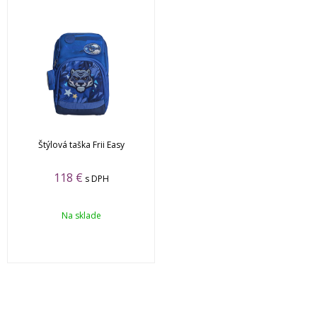
Štýlová taška Frii Easy
118
€
s DPH
Na sklade