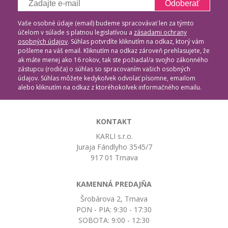
Odoberať
Vaše osobné údaje (email) budeme spracovávať len za týmto
účelom v súlade s platnou legislatívou a
zásadami ochrany
osobných údajov
. Súhlas potvrdíte kliknutím na odkaz, ktorý vám
pošleme na váš email. Kliknutím na odkaz zároveň prehlasujete, že
ak máte menej ako 16 rokov, tak ste požiadal/a svojho zákonného
zástupcu (rodiča) o súhlas so spracovaním vašich osobných
údajov. Súhlas môžete kedykoľvek odvolať písomne, emailom
alebo kliknutím na odkaz z ktoréhokoľvek informačného emailu.
KONTAKT
KARLI s.r.o.
Juraja Fándlyho 3545/7
917 01 Trnava
KAMENNÁ PREDAJŇA
Šrobárova 2, Trnava
PON - PIA: 9:30 - 17:30
SOBOTA: 9:00 - 12:30