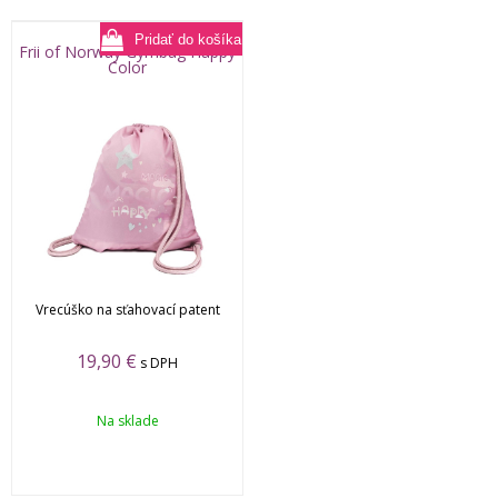
Frii of Norway Gymbag Happy
Color
Vrecúško na sťahovací patent
19,90
€
s DPH
Na sklade