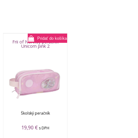
Frii of Norway peračník
Unicorn pink 2
Školský peračník
19,90
€
s DPH