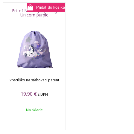
Frii of Norway Gymbag
Unicorn purple
Vrecúško na sťahovací patent
19,90
€
s DPH
Na sklade