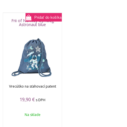
Frii of Norway Gymbag
Astronaut blue
Vrecúško na sťahovací patent
19,90
€
s DPH
Na sklade