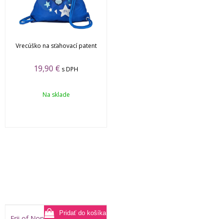
Vrecúško na sťahovací patent
19,90
€
s DPH
Na sklade
Frii of Norway Gymbag Ninja