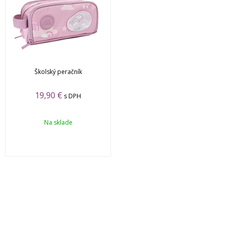
Školský peračník
19,90
€
s DPH
Na sklade