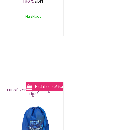
108
€
s DPH
Na sklade
Frii of Norway Gymbag Blue
Tiger