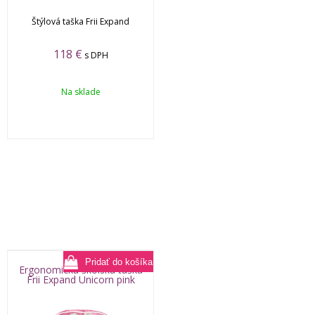
Štýlová taška Frii Expand
118
€
s DPH
Na sklade
Ergonomická školská taška
Frii Expand Unicorn pink