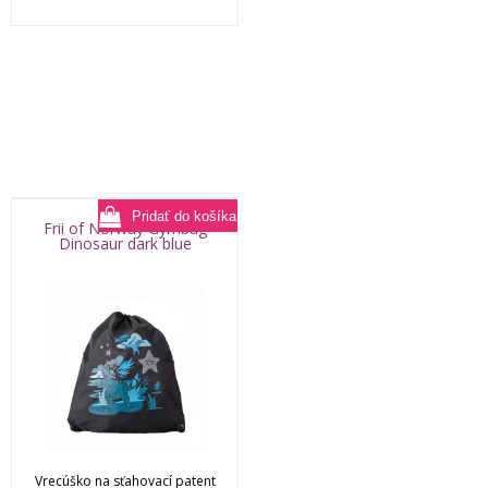
Frii of Norway Gymbag
Dinosaur dark blue
Vrecúško na sťahovací patent