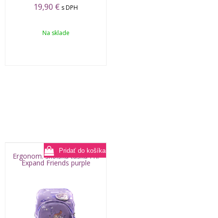
19,90
€
s DPH
Na sklade
Ergonom. školská taška Frii
Expand Friends purple