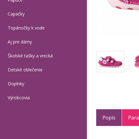
Capačky
Topánočky k vode
Aj pre dámy
Školské tašky a vrecká
Detské oblečenie
Doplnky
Výrobcovia
Popis
Par