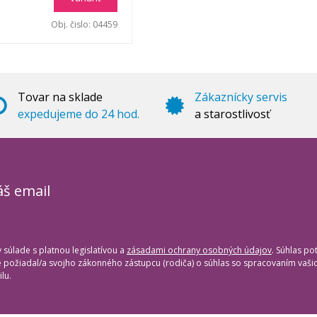
Obj. čislo:
04459
Tovar na sklade
Zákaznícky servis
expedujeme do 24 hod.
a starostlivosť
áš email
súlade s platnou legislatívou a
zásadami ochrany osobných údajov
. Súhlas po
te požiadal/a svojho zákonného zástupcu (rodiča) o súhlas so spracovaním vaš
lu.