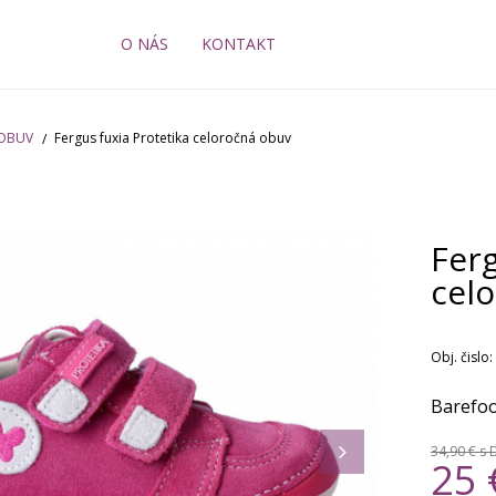
O NÁS
KONTAKT
 OBUV
Fergus fuxia Protetika celoročná obuv
Ferg
cel
Obj. čislo:
Barefoo
34,90 €
s 
25