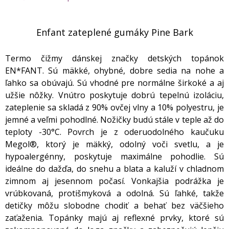
Enfant zateplené gumáky Pine Bark
Termo čižmy dánskej značky detských topánok
EN*FANT. Sú mäkké, ohybné, dobre sedia na nohe a
ľahko sa obúvajú. Sú vhodné pre normálne širkoké a aj
užšie nôžky. Vnútro poskytuje dobrú tepelnú izoláciu,
zateplenie sa skladá z 90% ovčej vlny a 10% polyestru, je
jemné a veľmi pohodlné. Nožičky budú stále v teple až do
teploty -30°C. Povrch je z oderuodolného kaučuku
Megol®, ktorý je mäkký, odolný voči svetlu, a je
hypoalergénny, poskytuje maximálne pohodlie. Sú
ideálne do dažďa, do snehu a blata a kaluží v chladnom
zimnom aj jesennom počasí. Vonkajšia podrážka je
vrúbkovaná, protišmyková a odolná. Sú ľahké, takže
detičky môžu slobodne chodiť a behať bez väčšieho
zaťaženia. Topánky majú aj reflexné prvky, ktoré sú