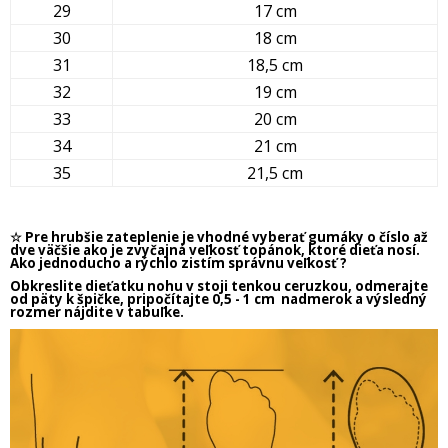
29
17 cm
30
18 cm
31
18,5 cm
32
19 cm
33
20 cm
34
21 cm
35
21,5 cm
☆ Pre hrubšie zateplenie je vhodné vyberať gumáky o číslo až
dve väčšie ako je zvyčajná veľkosť topánok, ktoré dieťa nosí.
Ako jednoducho a rýchlo zistím správnu veľkosť ?
Obkreslite dieťatku nohu v stoji tenkou ceruzkou, odmerajte
od päty k špičke, pripočítajte 0,5 - 1 cm nadmerok a výsledný
rozmer nájdite v tabuľke.