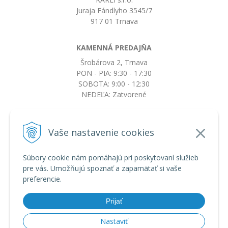
Juraja Fándlyho 3545/7
917 01 Trnava
KAMENNÁ PREDAJŇA
Šrobárova 2, Trnava
PON - PIA: 9:30 - 17:30
SOBOTA: 9:00 - 12:30
NEDEĽA: Zatvorené
+421917663532
Vaše nastavenie cookies
objednavky@botkydorobotky.sk
Súbory cookie nám pomáhajú pri poskytovaní služieb
pre vás. Umožňujú spoznať a zapamätať si vaše
VŠETKO O NÁKUPE
preferencie.
Obchodné podmienky a reklamačný poriadok
Ochrana osobných údajov
Prijať
Možnosti dopravy a platby
Výmena, vrátenie tovaru a reklamácia
Nastaviť