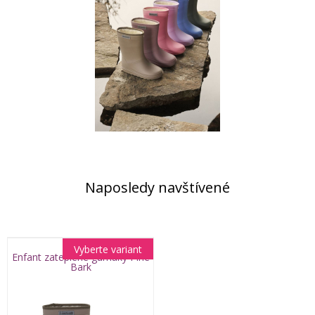
Naposledy navštívené
Vyberte variant
Enfant zateplené gumáky Pine
Bark