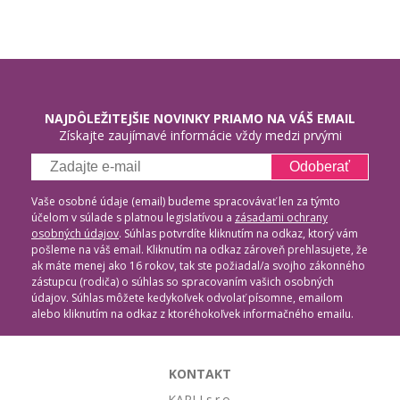
NAJDÔLEŽITEJŠIE NOVINKY PRIAMO NA VÁŠ EMAIL
Získajte zaujímavé informácie vždy medzi prvými
Odoberať
Vaše osobné údaje (email) budeme spracovávať len za týmto
účelom v súlade s platnou legislatívou a
zásadami ochrany
osobných údajov
. Súhlas potvrdíte kliknutím na odkaz, ktorý vám
pošleme na váš email. Kliknutím na odkaz zároveň prehlasujete, že
ak máte menej ako 16 rokov, tak ste požiadal/a svojho zákonného
zástupcu (rodiča) o súhlas so spracovaním vašich osobných
údajov. Súhlas môžete kedykoľvek odvolať písomne, emailom
alebo kliknutím na odkaz z ktoréhokoľvek informačného emailu.
KONTAKT
KARLI s.r.o.