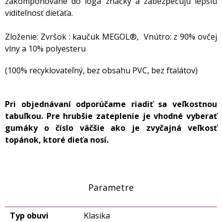
zakomponované do loga značky a zabezpečujú lepšiu
viditeľnosť dieťaťa.
Zloženie: Zvršok : kaučuk MEGOL®, Vnútro: z 90% ovčej
vlny a 10% polyesteru
(100% recyklovateľný, bez obsahu PVC, bez ftalátov)
Pri objednávaní odporúčame riadiť sa veľkostnou
tabuľkou. Pre hrubšie zateplenie je vhodné vyberať
gumáky o číslo väčšie ako je zvyčajná veľkosť
topánok, ktoré dieťa nosí.
Parametre
Typ obuvi
Klasika