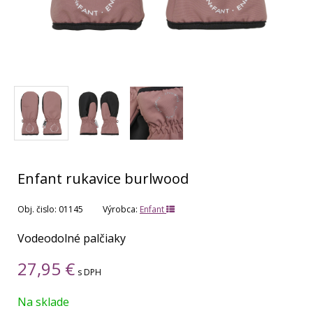
Enfant rukavice burlwood
Obj. čislo:
01145
Výrobca:
Enfant
Vodeodolné palčiaky
27,95
€
s DPH
Na sklade