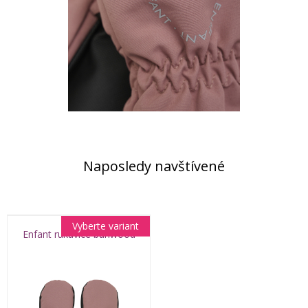
Naposledy navštívené
Vyberte variant
Enfant rukavice burlwood