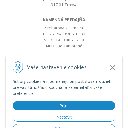
917 01 Trnava
KAMENNÁ PREDAJŇA
Šrobárova 2, Trnava
PON - PIA: 9:30 - 17:30
SOBOTA: 9:00 - 12:30
NEDEĽA: Zatvorené
+421917663532
Vaše nastavenie cookies
objednavky@botkydorobotky.sk
Súbory cookie nám pomáhajú pri poskytovaní služieb
pre vás. Umožňujú spoznať a zapamätať si vaše
VŠETKO O NÁKUPE
preferencie.
Obchodné podmienky a reklamačný poriadok
Ochrana osobných údajov
Prijať
Možnosti dopravy a platby
Výmena, vrátenie tovaru a reklamácia
Nastaviť