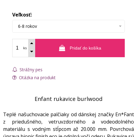
Veľkosť:
6-8 rokov
ks
Pridať do košíka
Strážny pes
Otázka na produkt
Enfant rukavice burlwood
Teplé našuchovacie palčiaky od dánskej značky En*Fant
z priedušného, vetruvzdorného a vodeodolného
materiálu s vodným stĺpcom až 20.000 mm. Povrchová
úprava bionic finish eco je odolná voči oderu. Rukavice sú