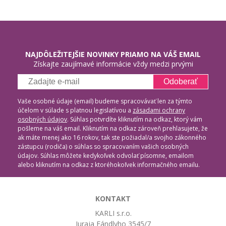
NAJDÔLEŽITEJŠIE NOVINKY PRIAMO NA VÁŠ EMAIL
Získajte zaujímavé informácie vždy medzi prvými
Odoberať
Vaše osobné údaje (email) budeme spracovávať len za týmto
účelom v súlade s platnou legislatívou a
zásadami ochrany
osobných údajov
. Súhlas potvrdíte kliknutím na odkaz, ktorý vám
pošleme na váš email. Kliknutím na odkaz zároveň prehlasujete, že
ak máte menej ako 16 rokov, tak ste požiadal/a svojho zákonného
zástupcu (rodiča) o súhlas so spracovaním vašich osobných
údajov. Súhlas môžete kedykoľvek odvolať písomne, emailom
alebo kliknutím na odkaz z ktoréhokoľvek informačného emailu.
KONTAKT
KARLI s.r.o.
Juraja Fándlyho 3545/7