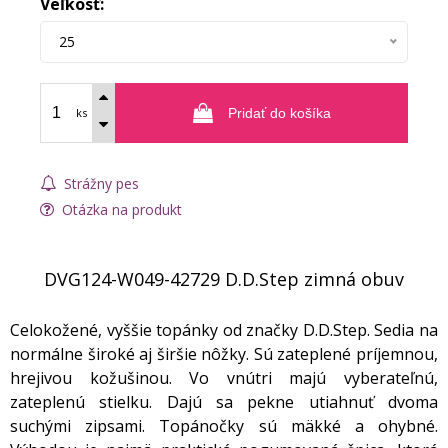
Veľkosť:
25
ks
Pridať do košíka
Strážny pes
Otázka na produkt
DVG124-W049-42729 D.D.Step zimná obuv
Celokožené, vyššie topánky od značky D.D.Step. Sedia na
normálne široké aj širšie nôžky. Sú zateplené príjemnou,
hrejivou kožušinou. Vo vnútri majú vyberateľnú,
zateplenú stielku. Dajú sa pekne utiahnuť dvoma
suchými zipsami. Topánočky sú mäkké a ohybné.