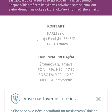
zástupcu (rodiča) o súhlas so spracovaním vašich osobných
údajov. Súhlas môžete kedykoľvek odvolať písomne, emailom
alebo kliknutím na odkaz z ktoréhokoľvek informačného emailu.
KONTAKT
KARLI s.r.o.
Juraja Fándlyho 3545/7
917 01 Trnava
KAMENNÁ PREDAJŇA
Šrobárova 2, Trnava
PON - PIA: 9:30 - 17:30
SOBOTA: 9:00 - 12:30
NEDEĽA: Zatvorené
+421917663532
Vaše nastavenie cookies
objednavky@botkydorobotky.sk
Súbory cookie nám pomáhajú pri poskytovaní služieb