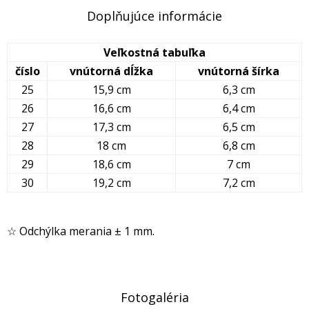
Doplňujúce informácie
Veľkostná tabuľka
číslo
vnútorná dĺžka
vnútorná šírka
25
15,9 cm
6,3 cm
26
16,6 cm
6,4 cm
27
17,3 cm
6,5 cm
28
18 cm
6,8 cm
29
18,6 cm
7 cm
30
19,2 cm
7,2 cm
☆ Odchýlka merania ± 1 mm.
Fotogaléria