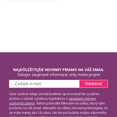
NAJDÔLEŽITEJŠIE NOVINKY PRIAMO NA VÁŠ EMAIL
Získajte zaujímavé informácie vždy medzi prvými
Odoberať
Vaše osobné údaje (email) budeme spracovávať len za týmto
účelom v súlade s platnou legislatívou a
zásadami ochrany
osobných údajov
. Súhlas potvrdíte kliknutím na odkaz, ktorý vám
pošleme na váš email. Kliknutím na odkaz zároveň prehlasujete, že
ak máte menej ako 16 rokov, tak ste požiadal/a svojho zákonného