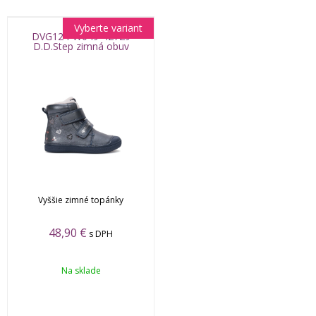
Vyberte variant
DVG124-W049-42729
D.D.Step zimná obuv
Vyššie zimné topánky
48,90 €
s DPH
Na sklade