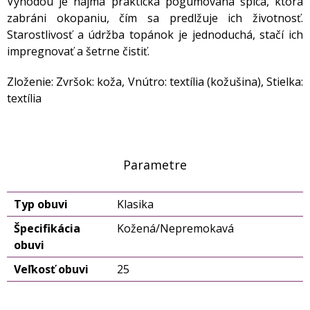
Výhodou je najmä praktická pogumovaná špica, ktorá
zabráni okopaniu, čím sa predlžuje ich životnosť.
Starostlivosť a údržba topánok je jednoduchá, stačí ich
impregnovať a šetrne čistiť.
Zloženie: Zvršok: koža, Vnútro: textília (kožušina), Stielka:
textília
Parametre
Typ obuvi
Klasika
Špecifikácia
Kožená/Nepremokavá
obuvi
Veľkosť obuvi
25