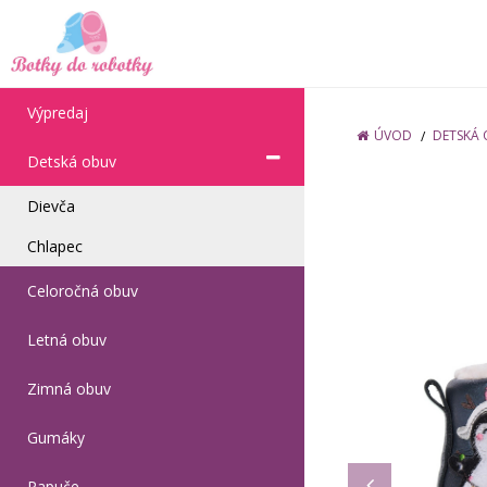
Výpredaj
ÚVOD
DETSKÁ
Detská obuv
Dievča
Chlapec
Celoročná obuv
Letná obuv
Zimná obuv
Gumáky
Papuče