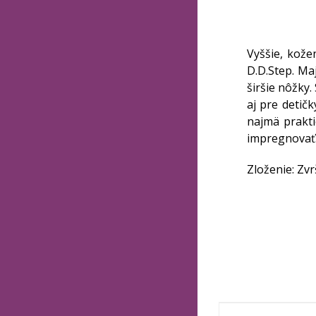
Vyššie, kože
D.D.Step. Ma
širšie nôžky
aj pre detič
najmä prakti
impregnovať
Zloženie: Zvrš