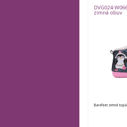
DVG024-W066
zimná obuv
Barefeet zimné topá