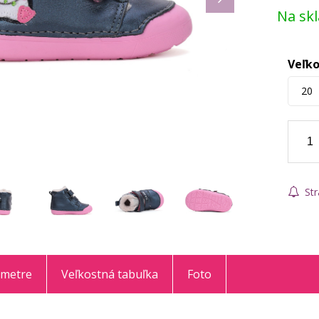
Na sk
Veľko
20
Str
ametre
Veľkostná tabuľka
Foto