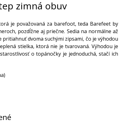
tep zimná obuv
torá je považovaná za barefoot, teda Barefeet by
eroch, pozdĺžne aj priečne. Sedia na normálne až
ne pritiahnuť dvoma suchými zipsami, čo je výhodou
eplená stielka, ktorá nie je tvarovaná. Výhodou je
arostlivosť o topánočky je jednoduchá, stačí ich
na)
ené