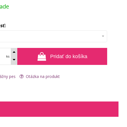
lade
sť:
Pridať do košíka
ks
ážny pes
Otázka na produkt