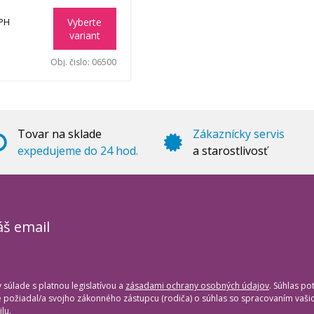
Vyberte
DPH
variant
Obj. čislo:
06500
Tovar na sklade
Zákaznícky servis
expedujeme do 24 hod.
a starostlivosť
áš email
súlade s platnou legislatívou a
zásadami ochrany osobných údajov
. Súhlas po
te požiadal/a svojho zákonného zástupcu (rodiča) o súhlas so spracovaním vaš
lu.