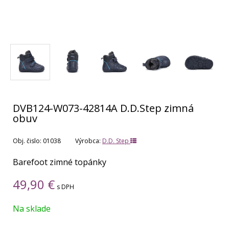
DVB124-W073-42814A D.D.Step zimná
obuv
Obj. čislo:
01038
Výrobca:
D.D. Step
Barefoot zimné topánky
49,90
€
s DPH
Na sklade