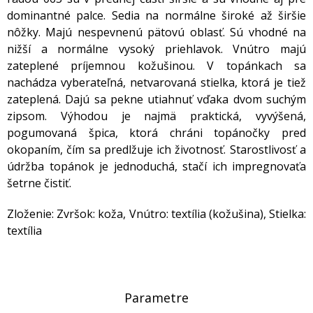
dominantné palce. Sedia na normálne široké až širšie
nôžky. Majú nespevnenú pätovú oblasť. Sú vhodné na
nižší a normálne vysoký priehlavok. Vnútro majú
zateplené príjemnou kožušinou. V topánkach sa
nachádza vyberateľná, netvarovaná stielka, ktorá je tiež
zateplená. Dajú sa pekne utiahnuť vďaka dvom suchým
zipsom. Výhodou je najmä praktická, vyvýšená,
pogumovaná špica, ktorá chráni topánočky pred
okopaním, čím sa predlžuje ich životnosť. Starostlivosť a
údržba topánok je jednoduchá, stačí ich impregnovaťa
šetrne čistiť.
Zloženie: Zvršok: koža, Vnútro: textília (kožušina), Stielka:
textília
Parametre