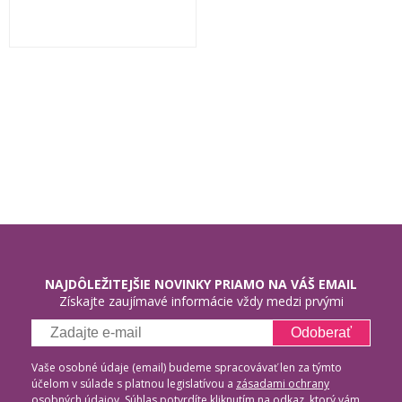
NAJDÔLEŽITEJŠIE NOVINKY PRIAMO NA VÁŠ EMAIL
Získajte zaujímavé informácie vždy medzi prvými
Odoberať
Vaše osobné údaje (email) budeme spracovávať len za týmto
účelom v súlade s platnou legislatívou a
zásadami ochrany
osobných údajov
. Súhlas potvrdíte kliknutím na odkaz, ktorý vám