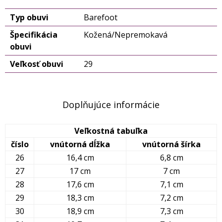
Typ obuvi
Barefoot
Špecifikácia
Kožená/Nepremokavá
obuvi
Veľkosť obuvi
29
Doplňujúce informácie
Veľkostná tabuľka
číslo
vnútorná dĺžka
vnútorná šírka
26
16,4 cm
6,8 cm
27
17 cm
7 cm
28
17,6 cm
7,1 cm
29
18,3 cm
7,2 cm
30
18,9 cm
7,3 cm