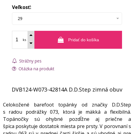
Veľkosť:
29
ks
Pridať do košíka
Strážny pes
Otázka na produkt
DVB124-W073-42814A D.D.Step zimná obuv
Celokožené barefoot topánky od značky D.D.Step
s radou podrážky 073, ktorá je mäkká a flexibilná.
Topánočky sú ohybné pozdĺžne aj priečne a
špica poskytuje dostatok miesta pre prsty. V porovnaní s
radou 063 sú v prednej časti širšie a sú vhodné aj pre