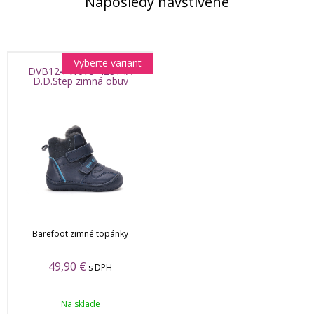
Naposledy navštívené
Vyberte variant
DVB124-W073-42814A
D.D.Step zimná obuv
Barefoot zimné topánky
49,90 €
s DPH
Na sklade