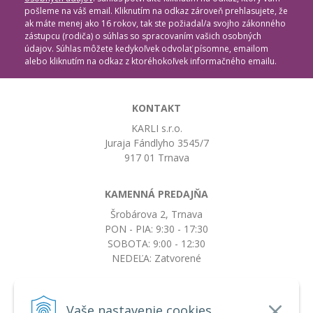
pošleme na váš email. Kliknutím na odkaz zároveň prehlasujete, že
ak máte menej ako 16 rokov, tak ste požiadal/a svojho zákonného
zástupcu (rodiča) o súhlas so spracovaním vašich osobných
údajov. Súhlas môžete kedykoľvek odvolať písomne, emailom
alebo kliknutím na odkaz z ktoréhokoľvek informačného emailu.
KONTAKT
KARLI s.r.o.
Juraja Fándlyho 3545/7
917 01 Trnava
KAMENNÁ PREDAJŇA
Šrobárova 2, Trnava
PON - PIA: 9:30 - 17:30
SOBOTA: 9:00 - 12:30
NEDEĽA: Zatvorené
+421917663532
Vaše nastavenie cookies