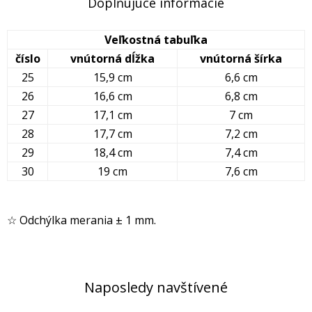
Doplňujúce informácie
Veľkostná tabuľka
číslo
vnútorná dĺžka
vnútorná šírka
25
15,9 cm
6,6 cm
26
16,6 cm
6,8 cm
27
17,1 cm
7 cm
28
17,7 cm
7,2 cm
29
18,4 cm
7,4 cm
30
19 cm
7,6 cm
☆ Odchýlka merania ± 1 mm.
Naposledy navštívené