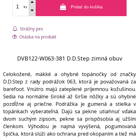
ks
Pridať do košíka
Strážny pes
Otázka na produkt
DVB122-W063-381 D.D.Step zimná obuv
Celokožené, mäkké a ohybné topánočky od značky
D.D.Step z rady podrážok 063, ktorá je považovaná za
barefoot. Vnútro majú zateplené príjemnou kožušinou.
Sedia na normálne široké až širšie nôžky a sú ohybné
pozdĺžne aj priečne. Podrážka je gumená a stielka v
topánkach vyberateľná. Dajú sa pekne utiahnuť vďaka
dvom suchým zipsom, pekne sa prispôsobia aj užším
členkom. Výhodou je najmä vyvýšená, pogumovaná
špička, ktorá slúži ako ochrana pred okopaním a tiež má