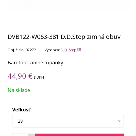
DVB122-W063-381 D.D.Step zimná obuv
Obj. čislo:
07272
Výrobca:
D.D. Step
Barefoot zimné topánky
44,90
€
s DPH
Na sklade
Veľkosť:
29