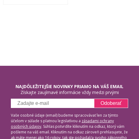
NAJDÔLEŽITEJŠIE NOVINKY PRIAMO NA VÁŠ EMAIL
Získajte zaujímavé informácie vždy medzi prvými
Odoberať
Vaše osobné údaje (email) budeme spracovávať len za týmto
účelom v súlade s platnou legislatívou a
zásadami ochrany
osobných údajov
. Súhlas potvrdíte kliknutím na odkaz, ktorý vám
pošleme na váš email. Kliknutím na odkaz zároveň prehlasujete, že
ak máte menej ako 16 rokov, tak ste požiadal/a svojho zákonného