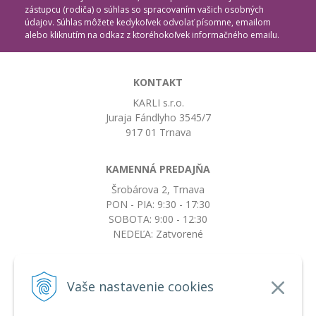
zástupcu (rodiča) o súhlas so spracovaním vašich osobných
údajov. Súhlas môžete kedykoľvek odvolať písomne, emailom
alebo kliknutím na odkaz z ktoréhokoľvek informačného emailu.
KONTAKT
KARLI s.r.o.
Juraja Fándlyho 3545/7
917 01 Trnava
KAMENNÁ PREDAJŇA
Šrobárova 2, Trnava
PON - PIA: 9:30 - 17:30
SOBOTA: 9:00 - 12:30
NEDEĽA: Zatvorené
+421917663532
Vaše nastavenie cookies
objednavky@botkydorobotky.sk