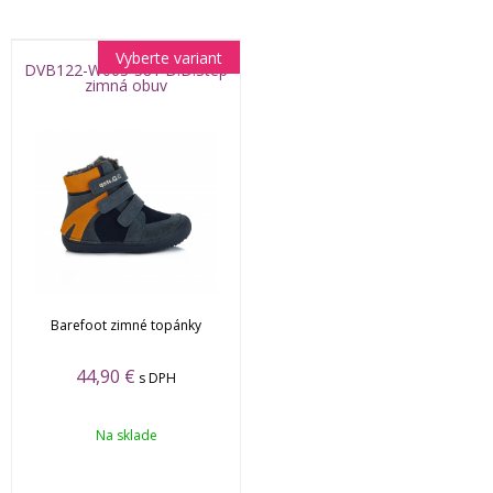
Vyberte variant
DVB122-W063-381 D.D.Step
zimná obuv
Barefoot zimné topánky
44,90 €
s DPH
Na sklade