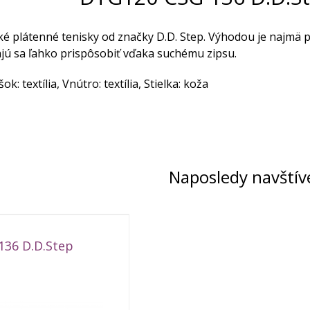
é plátenné tenisky od značky D.D. Step. Výhodou je najmä 
jú sa ľahko prispôsobiť vďaka suchému zipsu.
ok: textília, Vnútro: textília, Stielka: koža
Naposledy navštív
36 D.D.Step