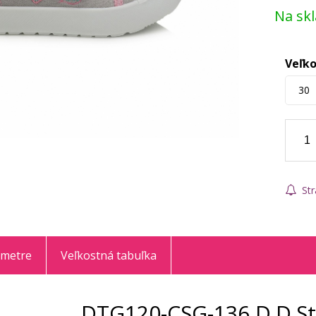
Na sk
Veľko
30
Str
ametre
Veľkostná tabuľka
DTG120-CSG-136 D.D.St