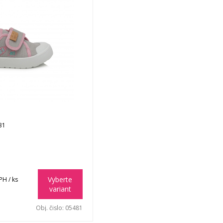
31
Vyberte
PH / ks
variant
Obj. čislo:
05481