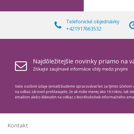
Telefonické objednávky
+421917663532
Najdôležitejšie novinky priamo na v
Získajte zaujímavé informácie vždy medzi prvými
Vaše osobné údaje (email) budeme spracovávať len za týmto účelom v 
na odkaz zároveň prehlasujete, že ak máte menej ako 16 rokov, tak s
emailom alebo kliknutím na odkaz z ktoréhokoľvek informačného emai
Kontakt