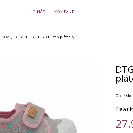
O NÁS
KONTAKT
 OBUV
DTG120-CSG-136 D.D.Step plátenky
DTG
plá
Obj. čislo:
Plátenk
27,