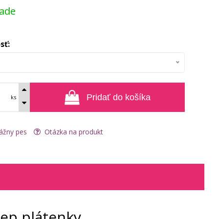
lade
sť:
Pridať do košíka
ks
ážny pes
Otázka na produkt
ep plátenky