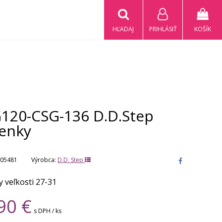
HĽADAJ
PRIHLÁSIŤ
KOŠÍK
120-CSG-136 D.D.Step
tenky
05481
Výrobca:
D.D. Step
y veľkosti 27-31
90
€
s DPH / ks