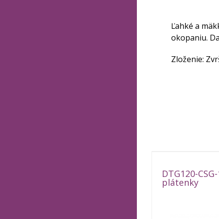
Ľahké a mäkk
okopaniu. Da
Zloženie: Zvrš
DTG120-CSG-1
plátenky