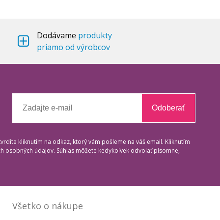
Dodávame
produkty
priamo od výrobcov
Odoberať
tvrdíte kliknutím na odkaz, ktorý vám pošleme na váš email. Kliknutím
ich osobných údajov. Súhlas môžete kedykoľvek odvolať písomne,
Všetko o nákupe