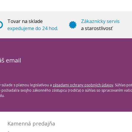
Tovar na sklade
Zákaznícky servis
expedujeme do 24 hod.
a starostlivosť
áš email
súlade s platnou legislatívou a
zásadami ochrany osobných údajov
. Súhlas po
te požiadal/a svojho zákonného zástupcu (rodiča) o súhlas so spracovaním vaš
lu.
Kamenná predajňa