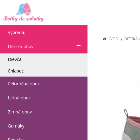
Výpredaj
ÚVOD
DETSKÁ
Detská obuv
Dievča
Chlapec
Celoročná obuv
Letná obuv
Zimná obuv
Gumáky
Papuče