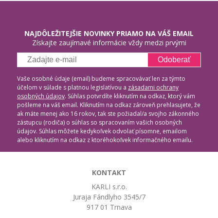
NAJDÔLEŽITEJŠIE NOVINKY PRIAMO NA VÁŠ EMAIL
Získajte zaujímavé informácie vždy medzi prvými
Odoberať
Vaše osobné údaje (email) budeme spracovávať len za týmto
účelom v súlade s platnou legislatívou a
zásadami ochrany
osobných údajov
. Súhlas potvrdíte kliknutím na odkaz, ktorý vám
pošleme na váš email. Kliknutím na odkaz zároveň prehlasujete, že
ak máte menej ako 16 rokov, tak ste požiadal/a svojho zákonného
zástupcu (rodiča) o súhlas so spracovaním vašich osobných
údajov. Súhlas môžete kedykoľvek odvolať písomne, emailom
alebo kliknutím na odkaz z ktoréhokoľvek informačného emailu.
KONTAKT
KARLI s.r.o.
Juraja Fándlyho 3545/7
917 01 Trnava