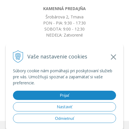
KAMENNÁ PREDAJŇA
Šrobárova 2, Trnava
PON - PIA: 9:30 - 17:30
SOBOTA: 9:00 - 12:30
NEDEĽA: Zatvorené
+421917663532
Vaše nastavenie cookies
objednavky@botkydorobotky.sk
Súbory cookie nám pomáhajú pri poskytovaní služieb
pre vás. Umožňujú spoznať a zapamätať si vaše
VŠETKO O NÁKUPE
preferencie.
Obchodné podmienky a reklamačný poriadok
Ochrana osobných údajov
Prijať
Možnosti dopravy a platby
Výmena, vrátenie tovaru a reklamácia
Nastaviť
Odmietnuť
© 2026 BotkyDoRobotky.sk •
tvorba eshopu cez UNIobchod
,
webhosting