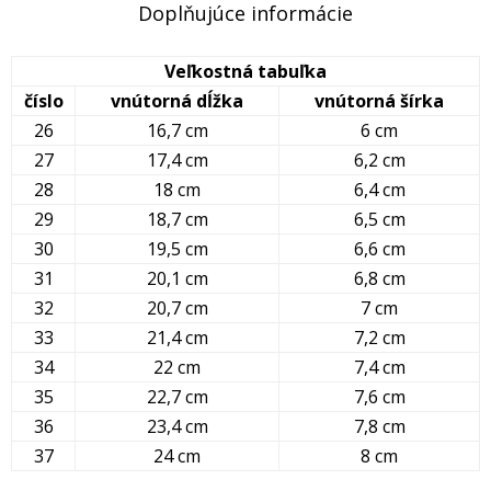
Doplňujúce informácie
Veľkostná tabuľka
číslo
vnútorná dĺžka
vnútorná šírka
26
16,7 cm
6 cm
27
17,4 cm
6,2 cm
28
18 cm
6,4 cm
29
18,7 cm
6,5 cm
30
19,5 cm
6,6 cm
31
20,1 cm
6,8 cm
32
20,7 cm
7 cm
33
21,4 cm
7,2 cm
34
22 cm
7,4 cm
35
22,7 cm
7,6 cm
36
23,4 cm
7,8 cm
37
24 cm
8 cm