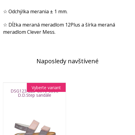
☆ Odchýlka merania ± 1 mm.
☆ Dĺžka meraná meradlom 12Plus a šírka meraná
meradlom Clever Mess.
Naposledy navštívené
Vyberte variant
DSG123/223-G076-356C
D.D.Step sandále