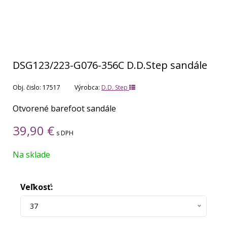
DSG123/223-G076-356C D.D.Step sandále
Obj. čislo:
17517
Výrobca:
D.D. Step
Otvorené barefoot sandále
39,90
€
s DPH
Na sklade
Veľkosť:
37