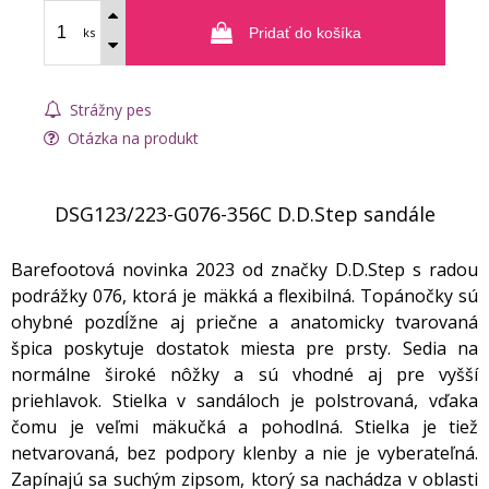
ks
Pridať do košíka
Strážny pes
Otázka na produkt
DSG123/223-G076-356C D.D.Step sandále
Barefootová novinka 2023 od značky D.D.Step s radou
podrážky 076, ktorá je mäkká a flexibilná. Topánočky sú
ohybné pozdĺžne aj priečne a anatomicky tvarovaná
špica poskytuje dostatok miesta pre prsty. Sedia na
normálne široké nôžky a sú vhodné aj pre vyšší
priehlavok. Stielka v sandáloch je polstrovaná, vďaka
čomu je veľmi mäkučká a pohodlná. Stielka je tiež
netvarovaná, bez podpory klenby a nie je vyberateľná.
Zapínajú sa suchým zipsom, ktorý sa nachádza v oblasti