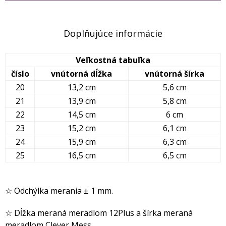
Doplňujúce informácie
Veľkostná tabuľka
číslo
vnútorná dĺžka
vnútorná šírka
20
13,2 cm
5,6 cm
21
13,9 cm
5,8 cm
22
14,5 cm
6 cm
23
15,2 cm
6,1 cm
24
15,9 cm
6,3 cm
25
16,5 cm
6,5 cm
☆ Odchýlka merania ± 1 mm.
☆ Dĺžka meraná meradlom 12Plus a šírka meraná
meradlom Clever Mess.