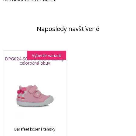
Naposledy navštívené
Vyberte variant
DPG024-S066-41382 D.D.Step
celoročná obuv
Barefeet kožené tenisky