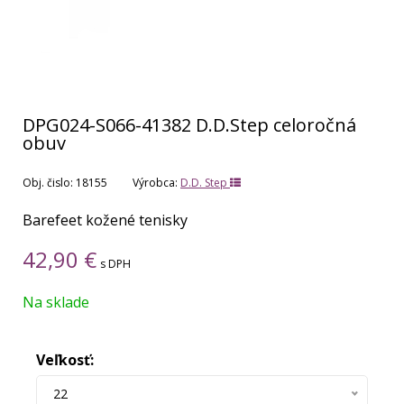
DPG024-S066-41382 D.D.Step celoročná
obuv
Obj. čislo:
18155
Výrobca:
D.D. Step
Barefeet kožené tenisky
42,90
€
s DPH
Na sklade
Veľkosť:
22