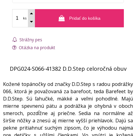
ks
Pridať do košíka
Strážny pes
Otázka na produkt
DPG024-S066-41382 D.D.Step celoročná obuv
Kožené topánočky od značky D.D.Step s radou podrážky
066, ktorá je považovaná za barefoot, teda Barefeet by
D.D.Step. Sú ľahučké, mäkké a veľmi pohodlné. Majú
mierne spevnenú pätu a podrážka je ohybná v oboch
smeroch, pozdĺžne aj priečne. Sedia na normálne až
širšie nôžky a znesú aj mierne vyšší priehlavok. Dajú sa
pekne pritiahnuť suchým zipsom, čo je výhodou najmä
pre detičky s užšími členkami. Vo vnútri je kožená