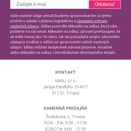
Odoberať
Vaše osobné údaje (email) budeme spracovávať len za týmto
účelom v súlade s platnou legislatívou a
zásadami ochrany
osobných údajov
. Súhlas potvrdíte kliknutím na odkaz, ktorý vám
pošleme na váš email. Kliknutím na odkaz zároveň prehlasujete, že
ak máte menej ako 16 rokov, tak ste požiadal/a svojho zákonného
zástupcu (rodiča) o súhlas so spracovaním vašich osobných
údajov. Súhlas môžete kedykoľvek odvolať písomne, emailom
alebo kliknutím na odkaz z ktoréhokoľvek informačného emailu.
KONTAKT
KARLI s.r.o.
Juraja Fándlyho 3545/7
917 01 Trnava
KAMENNÁ PREDAJŇA
Šrobárova 2, Trnava
PON - PIA: 9:30 - 17:30
SOBOTA: 9:00 - 12:30