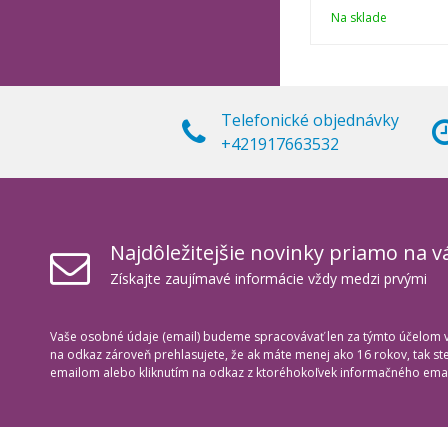
Na sklade
Telefonické objednávky
+421917663532
Najdôležitejšie novinky priamo na v
Získajte zaujímavé informácie vždy medzi prvými
Vaše osobné údaje (email) budeme spracovávať len za týmto účelom v 
na odkaz zároveň prehlasujete, že ak máte menej ako 16 rokov, tak s
emailom alebo kliknutím na odkaz z ktoréhokoľvek informačného emai