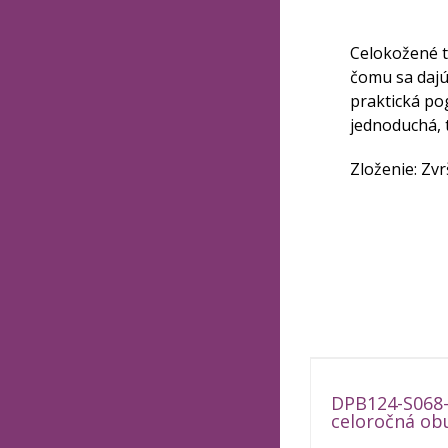
Celokožené t
čomu sa dajú
praktická po
jednoduchá, 
Zloženie: Zvr
DPB124-S068-
celoročná ob