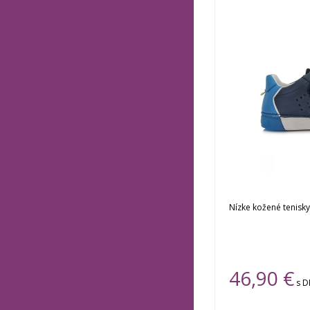
Nízke kožené tenisky
46,90 €
s 