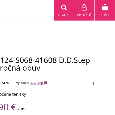
HĽADAJ
PRIHLÁSIŤ
KOŠÍK
124-S068-41608 D.D.Step
oročná obuv
18160
Výrobca:
D.D. Step
ožené tenisky
90
€
s DPH