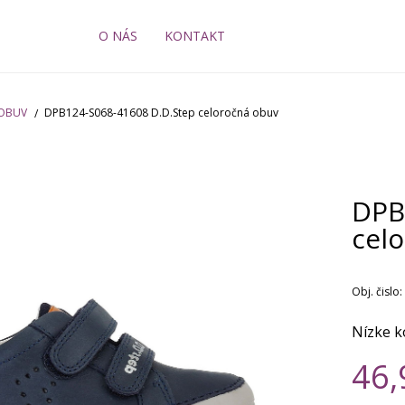
O NÁS
KONTAKT
 OBUV
DPB124-S068-41608 D.D.Step celoročná obuv
DPB
cel
Obj. čislo:
Nízke k
46,