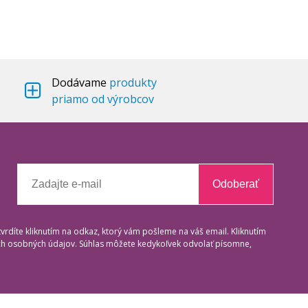
Dodávame
produkty
priamo od výrobcov
Odoberať
tvrdíte kliknutím na odkaz, ktorý vám pošleme na váš email. Kliknutím
ich osobných údajov. Súhlas môžete kedykoľvek odvolať písomne,