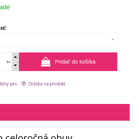
lade
sť:
Pridať do košíka
ks
ážny pes
Otázka na produkt
p celoročná obuv