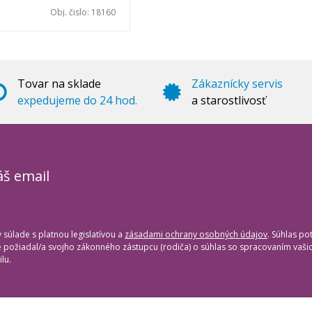
Obj. čislo:
18160
Tovar na sklade
Zákaznícky servis
expedujeme do 24 hod.
a starostlivosť
áš email
súlade s platnou legislatívou a
zásadami ochrany osobných údajov
. Súhlas po
te požiadal/a svojho zákonného zástupcu (rodiča) o súhlas so spracovaním vaš
lu.