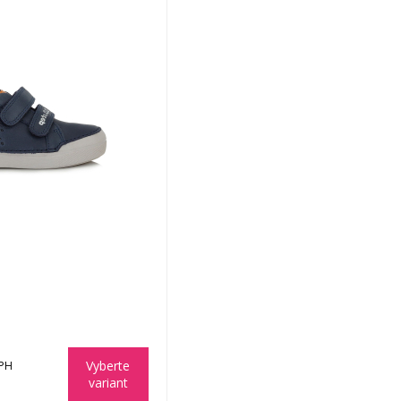
Vyberte
DPH
variant