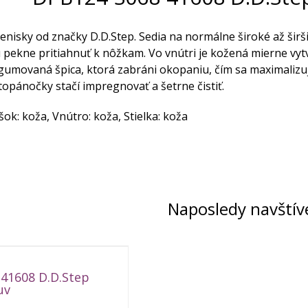
enisky od značky D.D.Step. Sedia na normálne široké až širš
 pekne pritiahnuť k nôžkam. Vo vnútri je kožená mierne vyt
gumovaná špica, ktorá zabráni okopaniu, čím sa maximalizuj
topánočky stačí impregnovať a šetrne čistiť.
šok: koža, Vnútro: koža, Stielka: koža
Naposledy navštív
41608 D.D.Step
uv