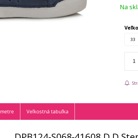
Na sk
Veľko
33
Str
ametre
Veľkostná tabuľka
DPB124-S068-41608 D.D.Ste