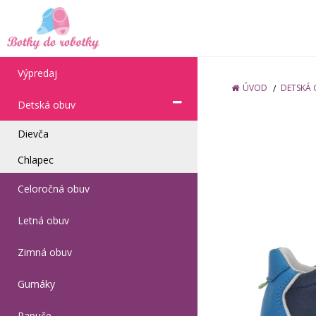
Výpredaj
ÚVOD
DETSKÁ
Detská obuv
Dievča
Chlapec
Celoročná obuv
Letná obuv
Zimná obuv
Gumáky
Papuče