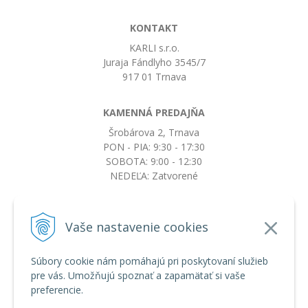
KONTAKT
KARLI s.r.o.
Juraja Fándlyho 3545/7
917 01 Trnava
KAMENNÁ PREDAJŇA
Šrobárova 2, Trnava
PON - PIA: 9:30 - 17:30
SOBOTA: 9:00 - 12:30
NEDEĽA: Zatvorené
+421917663532
Vaše nastavenie cookies
objednavky@botkydorobotky.sk
Súbory cookie nám pomáhajú pri poskytovaní služieb
pre vás. Umožňujú spoznať a zapamätať si vaše
VŠETKO O NÁKUPE
preferencie.
Obchodné podmienky a reklamačný poriadok