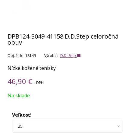
DPB124-S049-41158 D.D.Step celoročná
obuv
Obj. čislo:
18149
Výrobca:
D.D. Step
Nízke kožené tenisky
46,90
€
s DPH
Na sklade
Veľkosť:
25