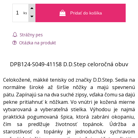
ks
Pridať do košíka
Strážny pes
Otázka na produkt
DPB124-S049-41158 D.D.Step celoročná obuv
Celokožené, mäkké tenisky od značky D.D.Step. Sedia na
normálne široké až širšie nôžky a majú spevnenú
pätu. Zapínajú sa na dva suché zipsy, vďaka čomu sa dajú
pekne pritiahnuť k nôžkam. Vo vnútri je kožená mierne
vytvarovaná a vyberateľná stielka. Výhodou je najmä
praktická pogumovaná špica, ktorá zabráni okopaniu,
čím sa predlžuje životnosť topánok. Údržba a
starostlivosť o topánky je jednoduchá,v sychravom