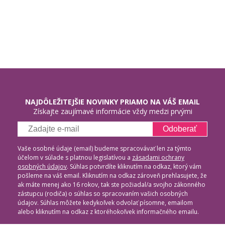
NAJDÔLEŽITEJŠIE NOVINKY PRIAMO NA VÁŠ EMAIL
Získajte zaujímavé informácie vždy medzi prvými
Odoberať
Vaše osobné údaje (email) budeme spracovávať len za týmto
účelom v súlade s platnou legislatívou a
zásadami ochrany
osobných údajov
. Súhlas potvrdíte kliknutím na odkaz, ktorý vám
pošleme na váš email. Kliknutím na odkaz zároveň prehlasujete, že
ak máte menej ako 16 rokov, tak ste požiadal/a svojho zákonného
zástupcu (rodiča) o súhlas so spracovaním vašich osobných
údajov. Súhlas môžete kedykoľvek odvolať písomne, emailom
alebo kliknutím na odkaz z ktoréhokoľvek informačného emailu.