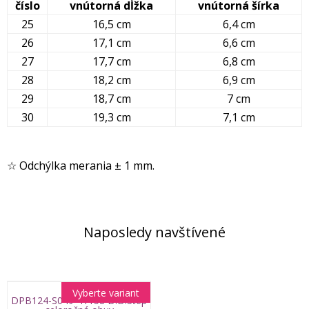
číslo
vnútorná dĺžka
vnútorná šírka
25
16,5 cm
6,4 cm
26
17,1 cm
6,6 cm
27
17,7 cm
6,8 cm
28
18,2 cm
6,9 cm
29
18,7 cm
7 cm
30
19,3 cm
7,1 cm
☆ Odchýlka merania ± 1 mm.
Naposledy navštívené
Vyberte variant
DPB124-S049-41158 D.D.Step