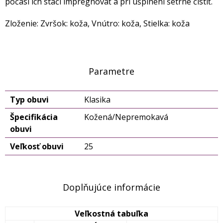
počasí ich stačí impregnovať a pri ušpinení šetrne čistiť.
Zloženie: Zvršok: koža, Vnútro: koža, Stielka: koža
Parametre
Typ obuvi
Klasika
Špecifikácia
Kožená/Nepremokavá
obuvi
Veľkosť obuvi
25
Doplňujúce informácie
Veľkostná tabuľka