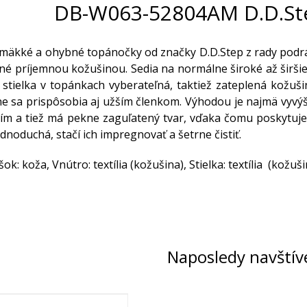
DB-W063-52804AM D.D.St
mäkké a ohybné topánočky od značky D.D.Step z rady podrá
né príjemnou kožušinou. Sedia na normálne široké až širši
stielka v topánkach vyberateľná, taktiež zateplená kožu
e sa prispôsobia aj užším členkom. Výhodou je najmä vyvý
m a tiež má pekne zaguľatený tvar, vďaka čomu poskytuje d
dnoduchá, stačí ich impregnovať a šetrne čistiť.
ok: koža, Vnútro: textília (kožušina), Stielka: textília (kožuši
Naposledy navštív