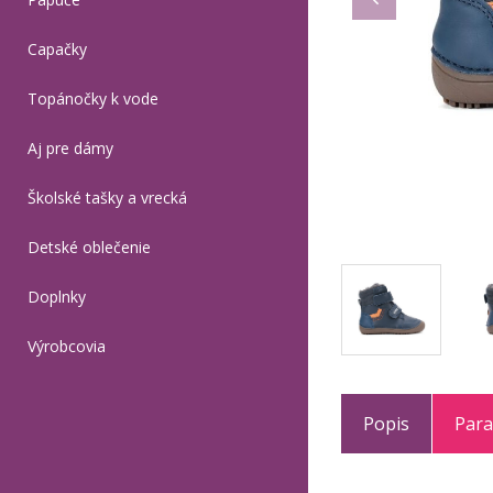
Capačky
Topánočky k vode
Aj pre dámy
Školské tašky a vrecká
Detské oblečenie
Doplnky
Výrobcovia
Popis
Par