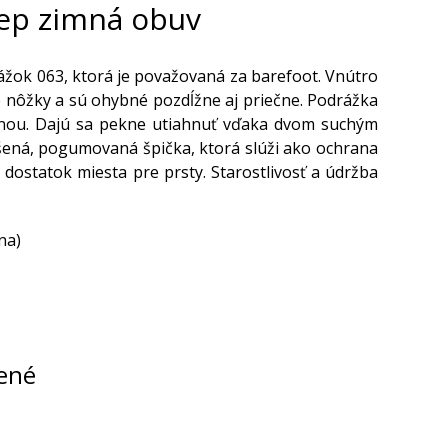
ep zimná obuv
žok 063, ktorá je považovaná za barefoot. Vnútro
e nôžky a sú ohybné pozdĺžne aj priečne. Podrážka
šinou. Dajú sa pekne utiahnuť vďaka dvom suchým
šená, pogumovaná špička, ktorá slúži ako ochrana
ostatok miesta pre prsty. Starostlivosť a údržba
na)
ené