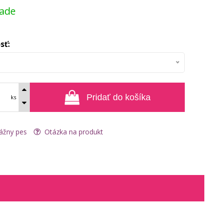
lade
sť:
Pridať do košíka
ks
ážny pes
Otázka na produkt