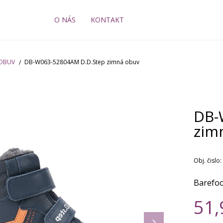
O NÁS
KONTAKT
 OBUV
DB-W063-52804AM D.D.Step zimná obuv
DB-
zim
Obj. čislo:
Barefoo
51,