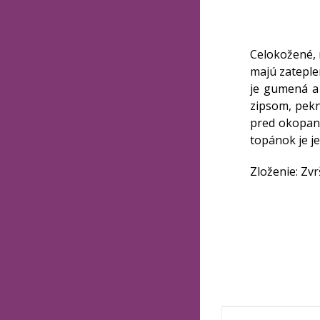
Celokožené, 
majú zateple
je gumená a 
zipsom, pekn
pred okopaní
topánok je je
Zloženie: Zvrš