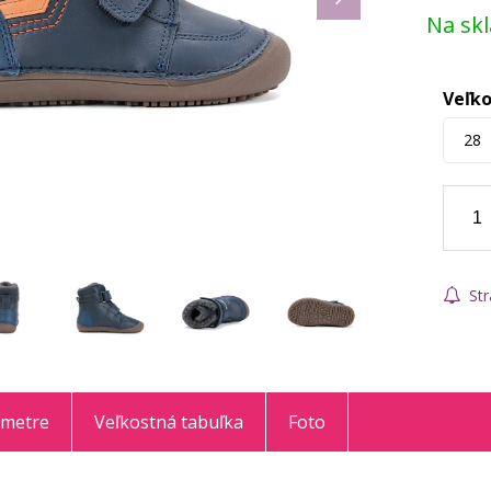
Na sk
Veľko
28
Str
ametre
Veľkostná tabuľka
Foto