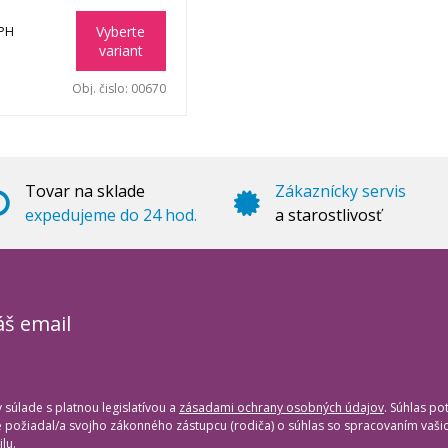
Vyberte
DPH
variant
Obj. čislo:
00670
Tovar na sklade
Zákaznícky servis
expedujeme do 24 hod.
a starostlivosť
áš email
súlade s platnou legislatívou a
zásadami ochrany osobných údajov
. Súhlas po
te požiadal/a svojho zákonného zástupcu (rodiča) o súhlas so spracovaním vaš
lu.