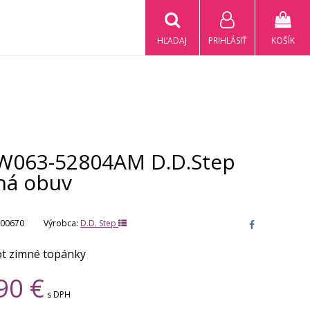
HĽADAJ
PRIHLÁSIŤ
KOŠÍK
W063-52804AM D.D.Step
ná obuv
00670
Výrobca:
D.D. Step
t zimné topánky
90
€
s DPH