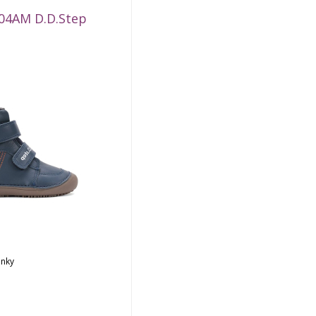
04AM D.D.Step
ánky