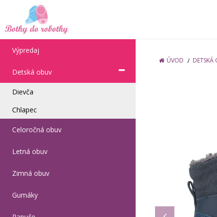
Výpredaj
ÚVOD
DETSKÁ
Detská obuv
Dievča
Chlapec
Celoročná obuv
Letná obuv
Zimná obuv
Gumáky
Papuče