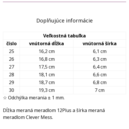
Doplňujúce informácie
Veľkostná tabuľka
číslo
vnútorná dĺžka
vnútorná šírka
25
16,2 cm
6,1 cm
26
16,8 cm
6,3 cm
27
17,5 cm
6,4 cm
28
18,1 cm
6,6 cm
29
18,7 cm
6,8 cm
30
19,3 cm
7 cm
☆ Odchýlka merania ± 1 mm.
Dĺžka meraná meradlom 12Plus a šírka meraná
meradlom Clever Mess.