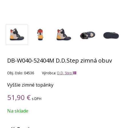
DB-W040-52404M D.D.Step zimná obuv
Obj. čislo:
04536
Výrobca:
D.D. Step
Vyššie zimné topánky
51,90
€
s DPH
Na sklade