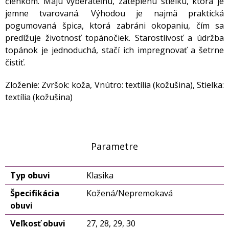
členkom. Majú vyberateľnú, zateplenú stielku, ktorá je
jemne tvarovaná. Výhodou je najmä praktická
pogumovaná špica, ktorá zabráni okopaniu, čím sa
predlžuje životnosť topánočiek. Starostlivosť a údržba
topánok je jednoduchá, stačí ich impregnovať a šetrne
čistiť.
Zloženie: Zvršok: koža, Vnútro: textília (kožušina), Stielka:
textília (kožušina)
Parametre
Typ obuvi
Klasika
Špecifikácia
Kožená/Nepremokavá
obuvi
Veľkosť obuvi
27, 28, 29, 30