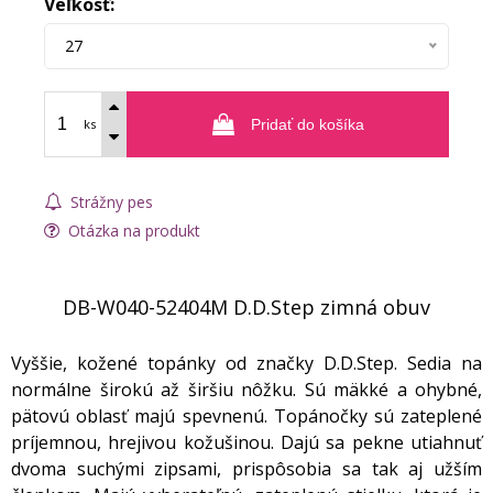
Veľkosť:
27
ks
Pridať do košíka
Strážny pes
Otázka na produkt
DB-W040-52404M D.D.Step zimná obuv
Vyššie, kožené topánky od značky D.D.Step. Sedia na
normálne širokú až širšiu nôžku. Sú mäkké a ohybné,
pätovú oblasť majú spevnenú. Topánočky sú zateplené
príjemnou, hrejivou kožušinou. Dajú sa pekne utiahnuť
dvoma suchými zipsami, prispôsobia sa tak aj užším