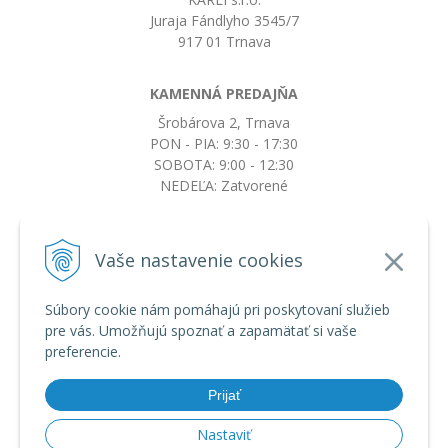
Juraja Fándlyho 3545/7
917 01 Trnava
KAMENNÁ PREDAJŇA
Šrobárova 2, Trnava
PON - PIA: 9:30 - 17:30
SOBOTA: 9:00 - 12:30
NEDEĽA: Zatvorené
+421917663532
Vaše nastavenie cookies
objednavky@botkydorobotky.sk
Súbory cookie nám pomáhajú pri poskytovaní služieb
pre vás. Umožňujú spoznať a zapamätať si vaše
VŠETKO O NÁKUPE
preferencie.
Obchodné podmienky a reklamačný poriadok
Ochrana osobných údajov
Prijať
Možnosti dopravy a platby
Výmena, vrátenie tovaru a reklamácia
Nastaviť