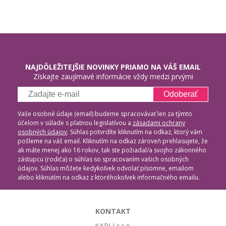
NAJDÔLEŽITEJŠIE NOVINKY PRIAMO NA VÁŠ EMAIL
Získajte zaujímavé informácie vždy medzi prvými
Odoberať
Vaše osobné údaje (email) budeme spracovávať len za týmto
účelom v súlade s platnou legislatívou a
zásadami ochrany
osobných údajov
. Súhlas potvrdíte kliknutím na odkaz, ktorý vám
pošleme na váš email. Kliknutím na odkaz zároveň prehlasujete, že
ak máte menej ako 16 rokov, tak ste požiadal/a svojho zákonného
zástupcu (rodiča) o súhlas so spracovaním vašich osobných
údajov. Súhlas môžete kedykoľvek odvolať písomne, emailom
alebo kliknutím na odkaz z ktoréhokoľvek informačného emailu.
KONTAKT
KARLI s.r.o.