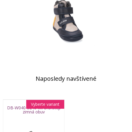
Naposledy navštívené
Vyberte variant
DB-W040-52404M D.D.Step
zimná obuv