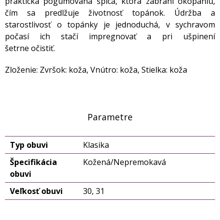
praktická pogumovaná špica, ktorá zabráni okopaniu,
čím sa predlžuje životnosť topánok. Údržba a
starostlivosť o topánky je jednoduchá, v sychravom
počasí ich stačí impregnovať a pri ušpinení
šetrne očistiť.
Zloženie: Zvršok: koža, Vnútro: koža, Stielka: koža
Parametre
Typ obuvi
Klasika
Špecifikácia
Kožená/Nepremokavá
obuvi
Veľkosť obuvi
30, 31