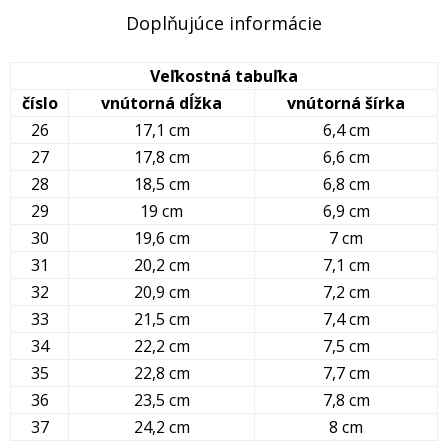
Doplňujúce informácie
Veľkostná tabuľka
číslo
vnútorná dĺžka
vnútorná šírka
26
17,1 cm
6,4 cm
27
17,8 cm
6,6 cm
28
18,5 cm
6,8 cm
29
19 cm
6,9 cm
30
19,6 cm
7 cm
31
20,2 cm
7,1 cm
32
20,9 cm
7,2 cm
33
21,5 cm
7,4 cm
34
22,2 cm
7,5 cm
35
22,8 cm
7,7 cm
36
23,5 cm
7,8 cm
37
24,2 cm
8 cm