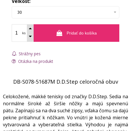
Veľkosť:
30
ks
Pridať do košíka
Strážny pes
Otázka na produkt
DB-S078-51687M D.D.Step celoročná obuv
Celokožené, mäkké tenisky od značky D.D.Step. Sedia na
normálne široké až širšie nôžky a majú spevnenú
pätu. Zapínajú sa na dva suché zipsy, vďaka čomu sa dajú
pekne pritiahnuť k nôžkam. Vo vnútri je kožená mierne
vytvarovaná a vyberateľná stielka. Výhodou je najmä