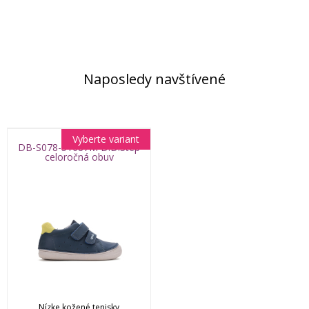
Naposledy navštívené
Vyberte variant
DB-S078-51687M D.D.Step
celoročná obuv
Nízke kožené tenisky