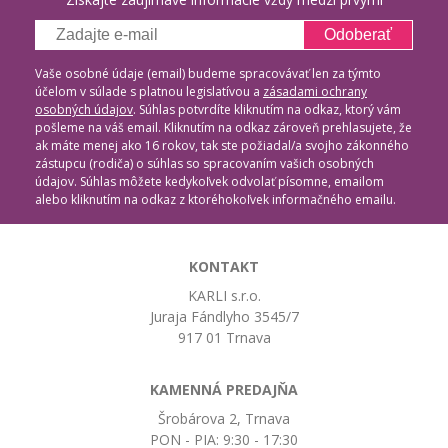
Odoberať
Vaše osobné údaje (email) budeme spracovávať len za týmto
účelom v súlade s platnou legislatívou a
zásadami ochrany
osobných údajov
. Súhlas potvrdíte kliknutím na odkaz, ktorý vám
pošleme na váš email. Kliknutím na odkaz zároveň prehlasujete, že
ak máte menej ako 16 rokov, tak ste požiadal/a svojho zákonného
zástupcu (rodiča) o súhlas so spracovaním vašich osobných
údajov. Súhlas môžete kedykoľvek odvolať písomne, emailom
alebo kliknutím na odkaz z ktoréhokoľvek informačného emailu.
KONTAKT
KARLI s.r.o.
Juraja Fándlyho 3545/7
917 01 Trnava
KAMENNÁ PREDAJŇA
Šrobárova 2, Trnava
PON - PIA: 9:30 - 17:30