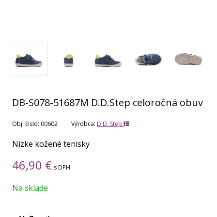
DB-S078-51687M D.D.Step celoročná obuv
Obj. čislo:
00602
Výrobca:
D.D. Step
Nízke kožené tenisky
46,90
€
s DPH
Na sklade