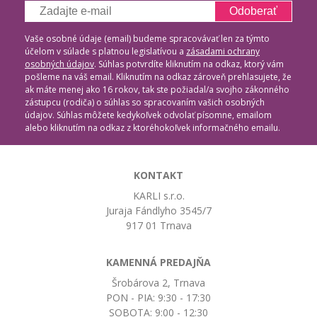
Odoberať
Vaše osobné údaje (email) budeme spracovávať len za týmto
účelom v súlade s platnou legislatívou a
zásadami ochrany
osobných údajov
. Súhlas potvrdíte kliknutím na odkaz, ktorý vám
pošleme na váš email. Kliknutím na odkaz zároveň prehlasujete, že
ak máte menej ako 16 rokov, tak ste požiadal/a svojho zákonného
zástupcu (rodiča) o súhlas so spracovaním vašich osobných
údajov. Súhlas môžete kedykoľvek odvolať písomne, emailom
alebo kliknutím na odkaz z ktoréhokoľvek informačného emailu.
KONTAKT
KARLI s.r.o.
Juraja Fándlyho 3545/7
917 01 Trnava
KAMENNÁ PREDAJŇA
Šrobárova 2, Trnava
PON - PIA: 9:30 - 17:30
SOBOTA: 9:00 - 12:30