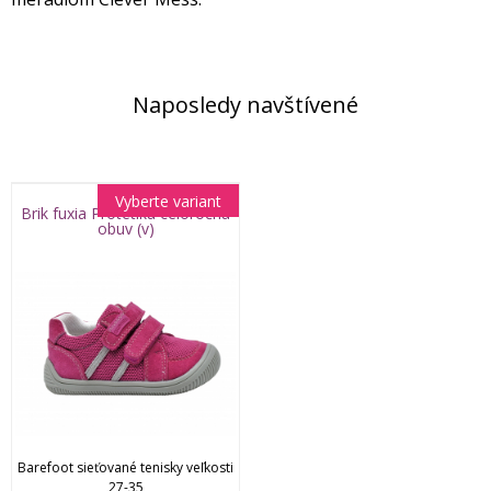
Naposledy navštívené
Vyberte variant
Brik fuxia Protetika celoročná
obuv (v)
Barefoot sieťované tenisky veľkosti
27-35