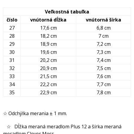
Veľkostná tabuľka
číslo
vnútorná dĺžka
vnútorná šírka
27
17,6 cm
6,8 cm
28
18,2 cm
7 cm
29
18,9 cm
7,2 cm
30
19,6 cm
7,3 cm
31
20,2 cm
7,4 cm
32
20,9 cm
7,5 cm
33
21,5 cm
7,6 cm
34
22,2 cm
7,7 cm
35
22,9 cm
7,8 cm
☆ Odchýlka merania ± 1 mm.
☆ Dĺžka meraná meradlom Plus 12 a šírka meraná
meradlom Clever Mess.