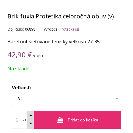
Brik fuxia Protetika celoročná obuv (v)
Obj. čislo:
06898
Výrobca:
Protetika
Barefoot sieťované tenisky veľkosti 27-35
42,90
€
s DPH
Na sklade
Veľkosť:
31
ks
Pridať do košíka