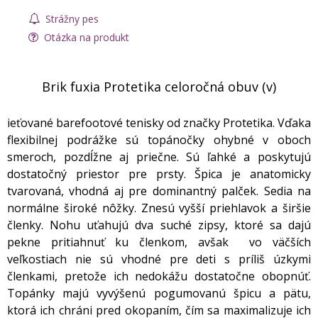
Strážny pes
Otázka na produkt
Brik fuxia Protetika celoročná obuv (v)
ieťované barefootové tenisky od značky Protetika. Vďaka
flexibilnej podrážke sú topánočky ohybné v oboch
smeroch, pozdĺžne aj priečne. Sú ľahké a poskytujú
dostatočný priestor pre prsty. Špica je anatomicky
tvarovaná, vhodná aj pre dominantný palček. Sedia na
normálne široké nôžky. Znesú vyšší priehlavok a širšie
členky. Nohu uťahujú dva suché zipsy, ktoré sa dajú
pekne pritiahnuť ku členkom, avšak vo väčších
veľkostiach nie sú vhodné pre deti s príliš úzkymi
členkami, pretože ich nedokážu dostatočne obopnúť.
Topánky majú vyvýšenú pogumovanú špicu a pätu,
ktorá ich chráni pred okopaním, čím sa maximalizuje ich