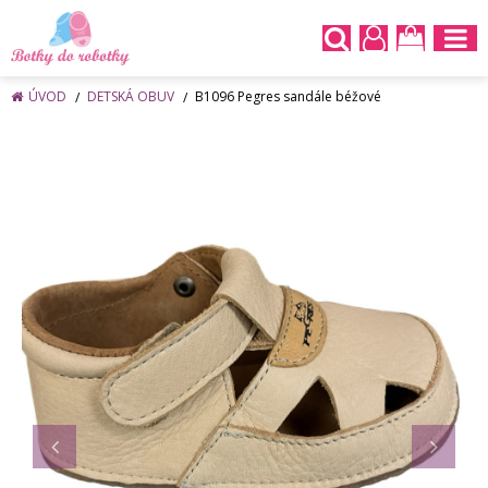
ÚVOD
DETSKÁ OBUV
B1096 Pegres sandále béžové