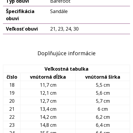
Typ obuvi
Barefoot
Špecifikácia
Sandále
obuvi
Veľkosť obuvi
21, 23, 24, 30
Doplňujúce informácie
Veľkostná tabulka
číslo
vnútorná dĺžka
vnútorná šírka
18
11,7 cm
5,5 cm
19
12,1 cm
5,6 cm
20
12,7 cm
5,7 cm
21
13,4 cm
6 cm
22
14,2 cm
6,2 cm
23
14,8 cm
6,4 cm
24
15,5 cm
6,6 cm