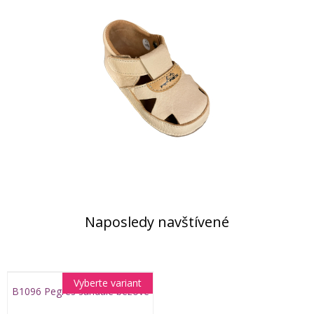
Naposledy navštívené
Vyberte variant
B1096 Pegres sandále béžové