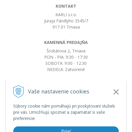
KONTAKT
KARLI s.r.o.
Juraja Fándlyho 3545/7
917 01 Trnava
KAMENNÁ PREDAJŇA
Šrobárova 2, Trnava
PON - PIA: 9:30 - 17:30
SOBOTA: 9:00 - 12:30
NEDEĽA: Zatvorené
+421917663532
Vaše nastavenie cookies
objednavky@botkydorobotky.sk
Súbory cookie nám pomáhajú pri poskytovaní služieb
pre vás. Umožňujú spoznať a zapamätať si vaše
VŠETKO O NÁKUPE
preferencie.
Obchodné podmienky a reklamačný poriadok
Ochrana osobných údajov
Prijať