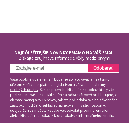
NAJDÔLEŽITEJŠIE NOVINKY PRIAMO NA VÁŠ EMAIL
Získajte zaujímavé informácie vždy medzi prvými
Odoberať
Vaše osobné údaje (email) budeme spracovávať len za týmto
účelom v súlade s platnou legislatívou a
zásadami ochrany
osobných údajov
. Súhlas potvrdíte kliknutím na odkaz, ktorý vám
pošleme na váš email. Kliknutím na odkaz zároveň prehlasujete, že
ak máte menej ako 16 rokov, tak ste požiadal/a svojho zákonného
zástupcu (rodiča) o súhlas so spracovaním vašich osobných
údajov. Súhlas môžete kedykoľvek odvolať písomne, emailom
alebo kliknutím na odkaz z ktoréhokoľvek informačného emailu.