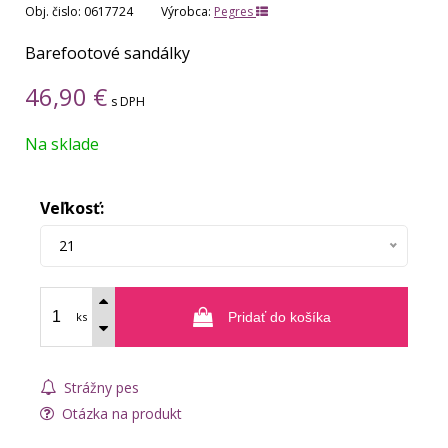
Obj. čislo:
0617724
Výrobca:
Pegres
Barefootové sandálky
46,90
€
s DPH
Na sklade
Veľkosť:
21
ks
Pridať do košíka
Strážny pes
Otázka na produkt