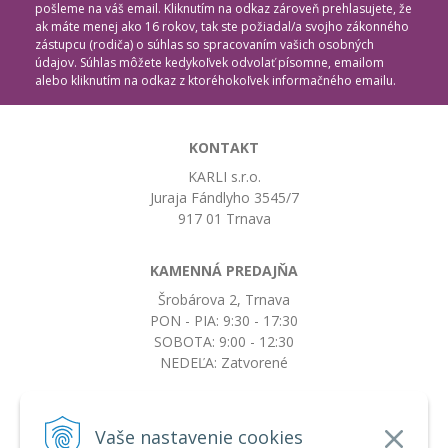
pošleme na váš email. Kliknutím na odkaz zároveň prehlasujete, že
ak máte menej ako 16 rokov, tak ste požiadal/a svojho zákonného
zástupcu (rodiča) o súhlas so spracovaním vašich osobných
údajov. Súhlas môžete kedykoľvek odvolať písomne, emailom
alebo kliknutím na odkaz z ktoréhokoľvek informačného emailu.
KONTAKT
KARLI s.r.o.
Juraja Fándlyho 3545/7
917 01 Trnava
KAMENNÁ PREDAJŇA
Šrobárova 2, Trnava
PON - PIA: 9:30 - 17:30
SOBOTA: 9:00 - 12:30
NEDEĽA: Zatvorené
+421917663532
Vaše nastavenie cookies
objednavky@botkydorobotky.sk