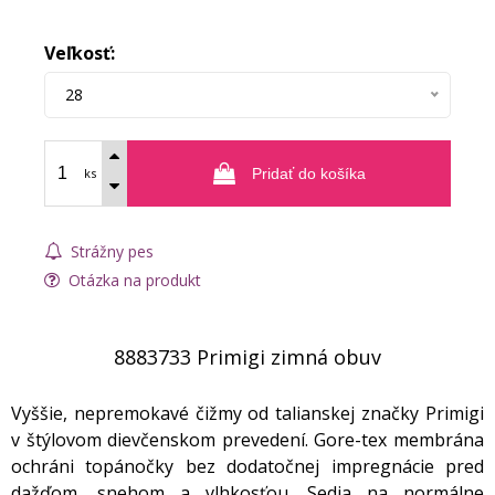
Veľkosť:
28
ks
Pridať do košíka
Strážny pes
Otázka na produkt
8883733 Primigi zimná obuv
Vyššie, nepremokavé čižmy od talianskej značky Primigi
v štýlovom dievčenskom prevedení. Gore-tex membrána
ochráni topánočky bez dodatočnej impregnácie pred
dažďom, snehom a vlhkosťou. Sedia na normálne