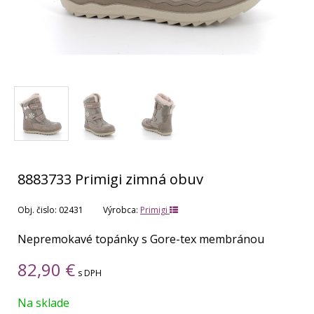
8883733 Primigi zimná obuv
Obj. čislo:
02431
Výrobca:
Primigi
Nepremokavé topánky s Gore-tex membránou
82,90
€
s DPH
Na sklade