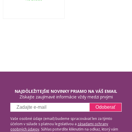
NAJDÔLEŽITEJŠIE NOVINKY PRIAMO NA VÁŠ EMAIL
Získajte zaujímavé informácie vždy medzi prvými
Odoberať
Vaše osobné údaje (email) budeme spracovávať len za týmto
účelom v súlade s platnou legislatívou a
zásadami ochrany
osobných údajov
. Súhlas potvrdíte kliknutím na odkaz, ktorý vám