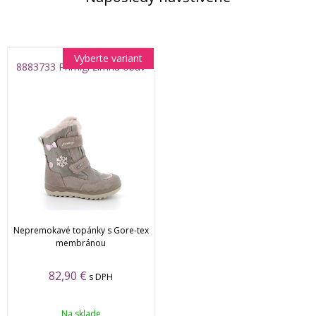
Vyberte variant
8883733 Primigi zimná obuv
Nepremokavé topánky s Gore-tex
membránou
82,90 €
s DPH
Na sklade