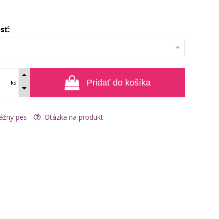
sť:
Pridať do košíka
ks
ážny pes
Otázka na produkt