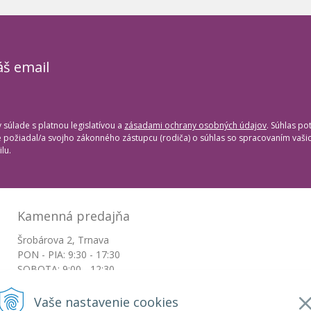
áš email
súlade s platnou legislatívou a
zásadami ochrany osobných údajov
. Súhlas po
te požiadal/a svojho zákonného zástupcu (rodiča) o súhlas so spracovaním vaš
lu.
Kamenná predajňa
Šrobárova 2, Trnava
PON - PIA: 9:30 - 17:30
SOBOTA: 9:00 - 12:30
NEDEĽA: Zatvorené
Vaše nastavenie cookies