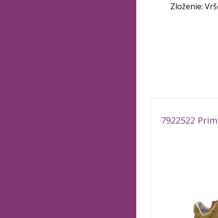
Zloženie: Vrš
7922522 Prim