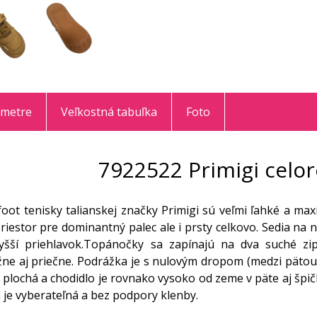
ametre
Veľkostná tabuľka
Foto
7922522 Primigi celo
foot tenisky talianskej značky Primigi sú veľmi ľahké a ma
riestor pre dominantný palec ale i prsty celkovo. Sedia na
yšší priehlavok.Topánočky sa zapínajú na dva suché zip
ne aj priečne. Podrážka je s nulovým dropom (medzi pätou 
e plochá a chodidlo je rovnako vysoko od zeme v päte aj šp
á je vyberateľná a bez podpory klenby.