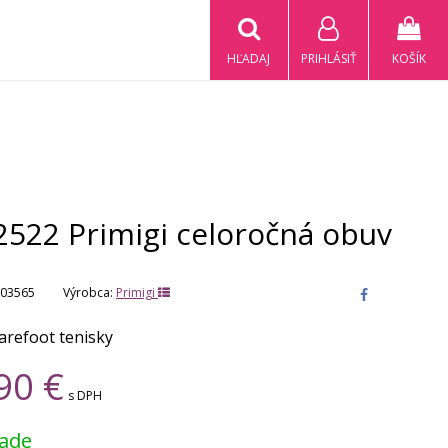
HĽADAJ
PRIHLÁSIŤ
KOŠÍK
2522 Primigi celoročná obuv
03565
Výrobca:
Primigi
arefoot tenisky
90
€
s DPH
lade