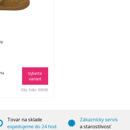
ky
Vyberte
DPH
variant
Obj. čislo:
03565
Tovar na sklade
Zákaznícky servis
expedujeme do 24 hod.
a starostlivosť