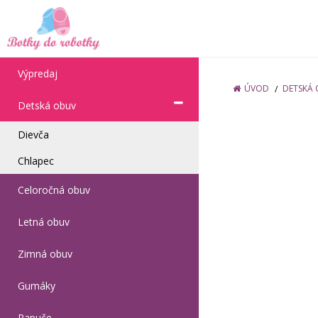
Výpredaj
ÚVOD
DETSKÁ
Detská obuv
Dievča
Chlapec
Celoročná obuv
Letná obuv
Zimná obuv
Gumáky
Papuče