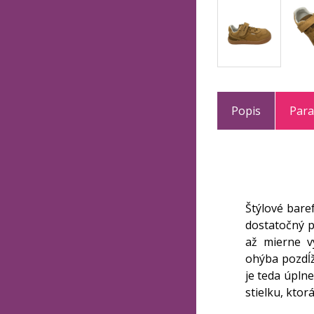
Popis
Par
Štýlové bare
dostatočný p
až mierne v
ohýba pozdĺž
je teda úpln
stielku, ktor