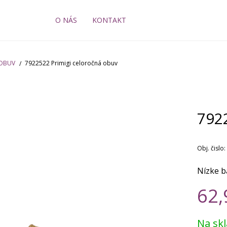
O NÁS
KONTAKT
 OBUV
7922522 Primigi celoročná obuv
792
Obj. čislo:
Nízke b
62,
Na sk