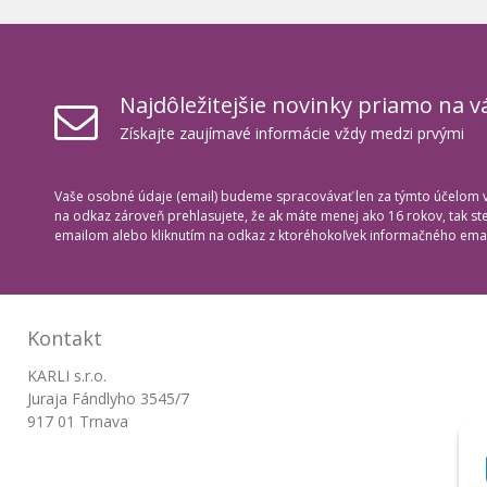
Najdôležitejšie novinky priamo na v
Získajte zaujímavé informácie vždy medzi prvými
Vaše osobné údaje (email) budeme spracovávať len za týmto účelom v 
na odkaz zároveň prehlasujete, že ak máte menej ako 16 rokov, tak s
emailom alebo kliknutím na odkaz z ktoréhokoľvek informačného emai
Kontakt
KARLI s.r.o.
Juraja Fándlyho 3545/7
917 01 Trnava