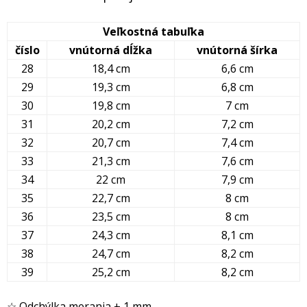
Veľkostná tabuľka
číslo
vnútorná dĺžka
vnútorná šírka
28
18,4 cm
6,6 cm
29
19,3 cm
6,8 cm
30
19,8 cm
7 cm
31
20,2 cm
7,2 cm
32
20,7 cm
7,4 cm
33
21,3 cm
7,6 cm
34
22 cm
7,9 cm
35
22,7 cm
8 cm
36
23,5 cm
8 cm
37
24,3 cm
8,1 cm
38
24,7 cm
8,2 cm
39
25,2 cm
8,2 cm
☆ Odchýlka merania ± 1 mm.