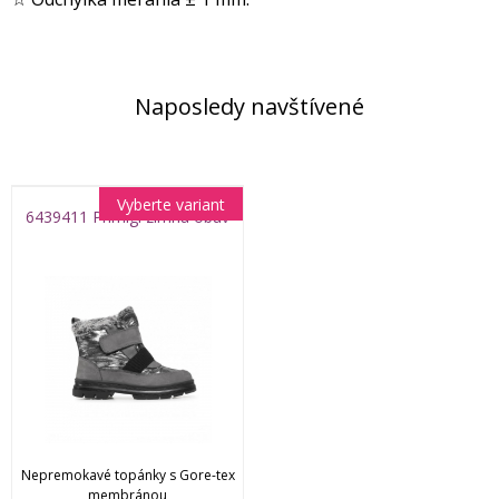
Naposledy navštívené
Vyberte variant
6439411 Primigi zimná obuv
Nepremokavé topánky s Gore-tex
membránou