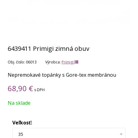
6439411 Primigi zimná obuv
Obj. čislo:
06013
Výrobca:
Primigi
Nepremokavé topánky s Gore-tex membránou
68,90
€
s DPH
Na sklade
Veľkosť:
35