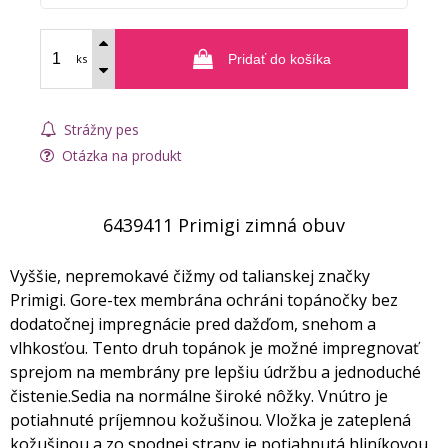
ks
Pridať do košíka
Strážny pes
Otázka na produkt
6439411 Primigi zimná obuv
Vyššie, nepremokavé čižmy od talianskej značky
Primigi. Gore-tex membrána ochráni topánočky bez
dodatočnej impregnácie pred dažďom, snehom a
vlhkosťou. Tento druh topánok je možné impregnovať
sprejom na membrány pre lepšiu údržbu a jednoduché
čistenie.Sedia na normálne široké nôžky. Vnútro je
potiahnuté príjemnou kožušinou. Vložka je zateplená
kožušinou a zo spodnej strany je potiahnutá hliníkovou