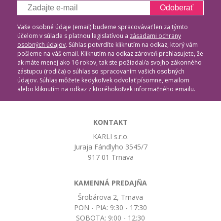
Odoberať
Vaše osobné údaje (email) budeme spracovávať len za týmto
účelom v súlade s platnou legislatívou a
zásadami ochrany
osobných údajov
. Súhlas potvrdíte kliknutím na odkaz, ktorý vám
pošleme na váš email. Kliknutím na odkaz zároveň prehlasujete, že
ak máte menej ako 16 rokov, tak ste požiadal/a svojho zákonného
zástupcu (rodiča) o súhlas so spracovaním vašich osobných
údajov. Súhlas môžete kedykoľvek odvolať písomne, emailom
alebo kliknutím na odkaz z ktoréhokoľvek informačného emailu.
KONTAKT
KARLI s.r.o.
Juraja Fándlyho 3545/7
917 01 Trnava
KAMENNÁ PREDAJŇA
Šrobárova 2, Trnava
PON - PIA: 9:30 - 17:30
SOBOTA: 9:00 - 12:30