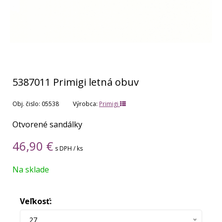
5387011 Primigi letná obuv
Obj. čislo:
05538
Výrobca:
Primigi
Otvorené sandálky
46,90
€
s DPH / ks
Na sklade
Veľkosť:
27