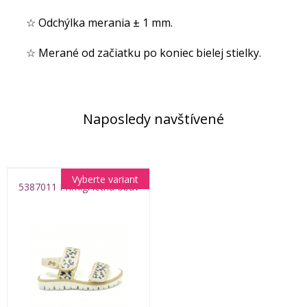
☆ Odchýlka merania ± 1 mm.
☆ Merané od začiatku po koniec bielej stielky.
Naposledy navštívené
Vyberte variant
5387011 Primigi letná obuv