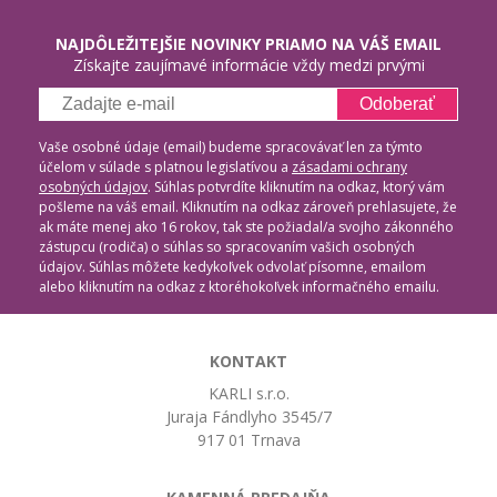
NAJDÔLEŽITEJŠIE NOVINKY PRIAMO NA VÁŠ EMAIL
Získajte zaujímavé informácie vždy medzi prvými
Odoberať
Vaše osobné údaje (email) budeme spracovávať len za týmto
účelom v súlade s platnou legislatívou a
zásadami ochrany
osobných údajov
. Súhlas potvrdíte kliknutím na odkaz, ktorý vám
pošleme na váš email. Kliknutím na odkaz zároveň prehlasujete, že
ak máte menej ako 16 rokov, tak ste požiadal/a svojho zákonného
zástupcu (rodiča) o súhlas so spracovaním vašich osobných
údajov. Súhlas môžete kedykoľvek odvolať písomne, emailom
alebo kliknutím na odkaz z ktoréhokoľvek informačného emailu.
KONTAKT
KARLI s.r.o.
Juraja Fándlyho 3545/7
917 01 Trnava