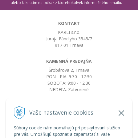
alebo kliknutím na odkaz z ktoréhokoľvek informačného emailu.
KONTAKT
KARLI s.r.o.
Juraja Fándlyho 3545/7
917 01 Trnava
KAMENNÁ PREDAJŇA
Šrobárova 2, Trnava
PON - PIA: 9:30 - 17:30
SOBOTA: 9:00 - 12:30
NEDEĽA: Zatvorené
+421917663532
Vaše nastavenie cookies
objednavky@botkydorobotky.sk
Súbory cookie nám pomáhajú pri poskytovaní služieb
pre vás. Umožňujú spoznať a zapamätať si vaše
VŠETKO O NÁKUPE