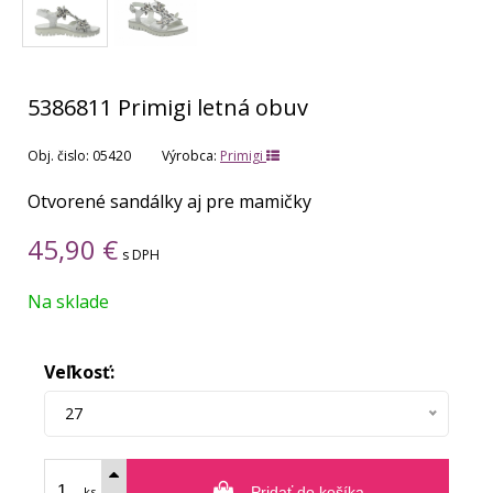
5386811 Primigi letná obuv
Obj. čislo:
05420
Výrobca:
Primigi
Otvorené sandálky aj pre mamičky
45,90
€
s DPH
Na sklade
Veľkosť:
27
ks
Pridať do košíka