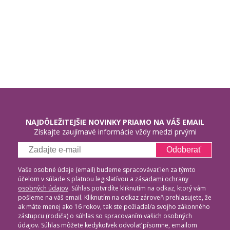
NAJDÔLEŽITEJŠIE NOVINKY PRIAMO NA VÁŠ EMAIL
Získajte zaujímavé informácie vždy medzi prvými
Odoberať
Vaše osobné údaje (email) budeme spracovávať len za týmto
účelom v súlade s platnou legislatívou a
zásadami ochrany
osobných údajov
. Súhlas potvrdíte kliknutím na odkaz, ktorý vám
pošleme na váš email. Kliknutím na odkaz zároveň prehlasujete, že
ak máte menej ako 16 rokov, tak ste požiadal/a svojho zákonného
zástupcu (rodiča) o súhlas so spracovaním vašich osobných
údajov. Súhlas môžete kedykoľvek odvolať písomne, emailom