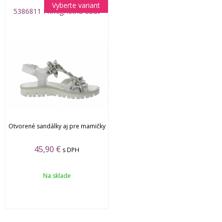
Vyberte variant
5386811 Primigi letná obuv
Otvorené sandálky aj pre mamičky
45,90 €
s DPH
Na sklade