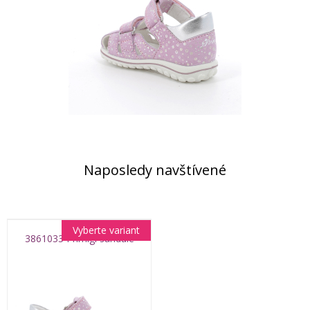
Naposledy navštívené
Vyberte variant
3861033 Primigi sandále