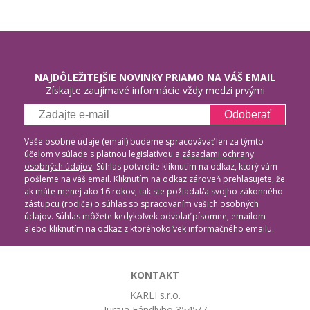
NAJDÔLEŽITEJŠIE NOVINKY PRIAMO NA VÁŠ EMAIL
Získajte zaujímavé informácie vždy medzi prvými
Odoberať
Vaše osobné údaje (email) budeme spracovávať len za týmto
účelom v súlade s platnou legislatívou a
zásadami ochrany
osobných údajov
. Súhlas potvrdíte kliknutím na odkaz, ktorý vám
pošleme na váš email. Kliknutím na odkaz zároveň prehlasujete, že
ak máte menej ako 16 rokov, tak ste požiadal/a svojho zákonného
zástupcu (rodiča) o súhlas so spracovaním vašich osobných
údajov. Súhlas môžete kedykoľvek odvolať písomne, emailom
alebo kliknutím na odkaz z ktoréhokoľvek informačného emailu.
KONTAKT
KARLI s.r.o.
Juraja Fándlyho 3545/7