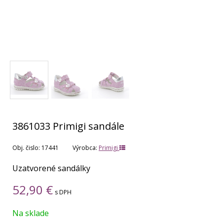
3861033 Primigi sandále
Obj. čislo:
17441
Výrobca:
Primigi
Uzatvorené sandálky
52,90
€
s DPH
Na sklade