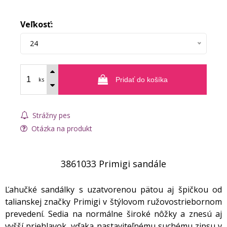
Veľkosť:
24
ks
Pridať do košíka
Strážny pes
Otázka na produkt
3861033 Primigi sandále
Ľahučké sandálky s uzatvorenou pätou aj špičkou od
talianskej značky Primigi v štýlovom ružovostriebornom
prevedení. Sedia na normálne široké nôžky a znesú aj
vyšší priehlavok, vďaka nastaviteľnému suchému zipsu v