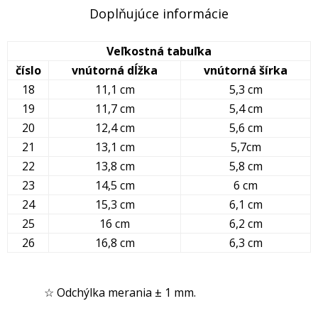
Doplňujúce informácie
Veľkostná tabuľka
číslo
vnútorná dĺžka
vnútorná šírka
18
11,1 cm
5,3 cm
19
11,7 cm
5,4 cm
20
12,4 cm
5,6 cm
21
13,1 cm
5,7cm
22
13,8 cm
5,8 cm
23
14,5 cm
6 cm
24
15,3 cm
6,1 cm
25
16 cm
6,2 cm
26
16,8 cm
6,3 cm
☆ Odchýlka merania ± 1 mm.