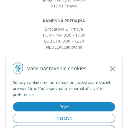
917 01 Trnava
KAMENNÁ PREDAJŇA
Šrobárova 2, Trnava
PON - PIA: 9:30 - 17:30
SOBOTA: 9:00 - 12:30
NEDEĽA: Zatvorené
+421917663532
Vaše nastavenie cookies
objednavky@botkydorobotky.sk
Súbory cookie nám pomáhajú pri poskytovaní služieb
pre vás. Umožňujú spoznať a zapamätať si vaše
VŠETKO O NÁKUPE
preferencie.
Obchodné podmienky a reklamačný poriadok
Ochrana osobných údajov
Prijať
Možnosti dopravy a platby
Výmena, vrátenie tovaru a reklamácia
Nastaviť