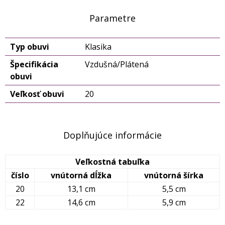
Parametre
Typ obuvi
Klasika
Špecifikácia
Vzdušná/Plátená
obuvi
Veľkosť obuvi
20
Doplňujúce informácie
Veľkostná tabuľka
číslo
vnútorná dĺžka
vnútorná šírka
20
13,1 cm
5,5 cm
22
14,6 cm
5,9 cm