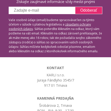
Získajte zaujímavé informácie vždy medzi prvými
Odoberať
Vaše osobné údaje (email) budeme spracovávať len za týmto
účelom v súlade s platnou legislatívou a
zásadami ochrany
osobných údajov
. Súhlas potvrdíte kliknutím na odkaz, ktorý vám
pošleme na váš email. Kliknutím na odkaz zároveň prehlasujete, že
ak máte menej ako 16 rokov, tak ste požiadal/a svojho zákonného
zástupcu (rodiča) o súhlas so spracovaním vašich osobných
údajov. Súhlas môžete kedykoľvek odvolať písomne, emailom
alebo kliknutím na odkaz z ktoréhokoľvek informačného emailu.
KONTAKT
KARLI s.r.o.
Juraja Fándlyho 3545/7
917 01 Trnava
KAMENNÁ PREDAJŇA
Šrobárova 2, Trnava
PON - PIA: 9:30 - 17:30