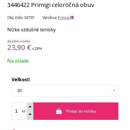
3446422 Primigi celoročná obuv
Obj. čislo:
02797
Výrobca:
Primigi
Nízke vzdušné tenisky
35,90 €
s DPH
23,90
€
s DPH
Na sklade
Veľkosť:
20
ks
Pridať do košíka