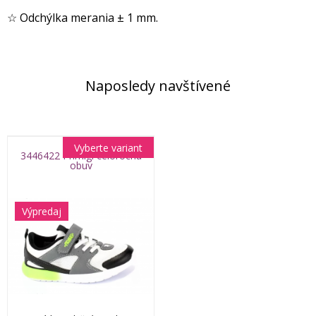
☆ Odchýlka merania ± 1 mm.
Naposledy navštívené
Vyberte variant
3446422 Primigi celoročná
obuv
Výpredaj