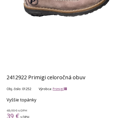
2412922 Primigi celoročná obuv
Obj. čislo:
01252
Výrobca:
Primigi
Vyššie topánky
48,90 €
s DPH
39
€
s DPH