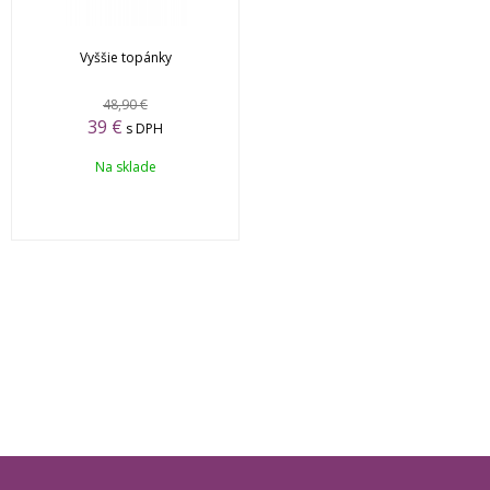
Vyššie topánky
48,90 €
39 €
s DPH
Na sklade