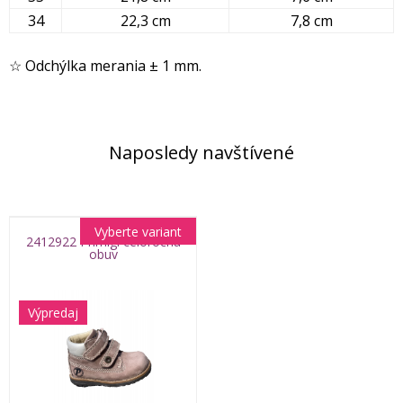
34
22,3 cm
7,8 cm
☆ Odchýlka merania ± 1 mm.
Naposledy navštívené
Vyberte variant
2412922 Primigi celoročná
obuv
Výpredaj