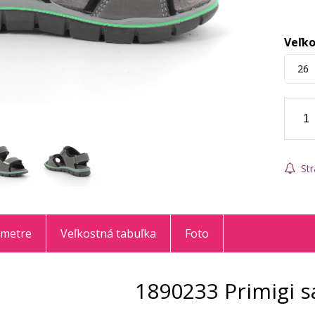
Veľko
26
Str
ametre
Veľkostná tabuľka
Foto
1890233 Primigi s