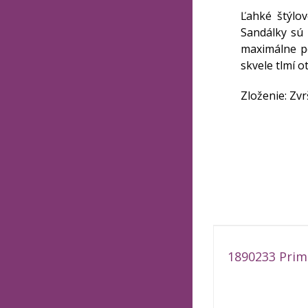
Ľahké štýlo
Sandálky sú 
maximálne p
skvele tlmí o
Zloženie: Zvr
1890233 Prim