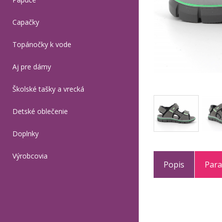
Capačky
Topánočky k vode
Aj pre dámy
Školské tašky a vrecká
Detské oblečenie
Doplnky
Výrobcovia
Popis
Par