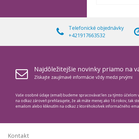
Telefonické objednávky
+421917663532
Najdôležitejšie novinky priamo na v
Získajte zaujímavé informácie vždy medzi prvými
Vaše osobné údaje (email) budeme spracovávať len za týmto účelom v 
na odkaz zároveň prehlasujete, že ak máte menej ako 16 rokov, tak s
emailom alebo kliknutím na odkaz z ktoréhokoľvek informačného emai
Kontakt