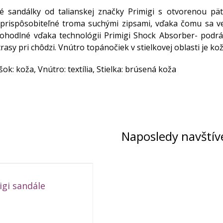
vé sandálky od talianskej značky Primigi s otvorenou pä
prispôsobiteľné troma suchými zipsami, vďaka čomu sa ve
ohodlné vďaka technológii Primigi Shock Absorber- podrá
trasy pri chôdzi. Vnútro topánočiek v stielkovej oblasti je 
šok: koža, Vnútro: textília, Stielka: brúsená koža
Naposledy navštív
igi sandále