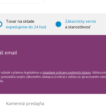
Tovar na sklade
Zákaznícky servis
expedujeme do 24 hod.
a starostlivosť
áš email
súlade s platnou legislatívou a
zásadami ochrany osobných údajov
. Súhlas po
te požiadal/a svojho zákonného zástupcu (rodiča) o súhlas so spracovaním vaš
lu.
Kamenná predajňa