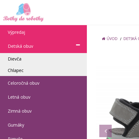
Výpredaj
ÚVOD
DETSKÁ
Detská obuv
Dievča
Chlapec
Celoročná obuv
Letná obuv
Zimná obuv
Gumáky
Papuče