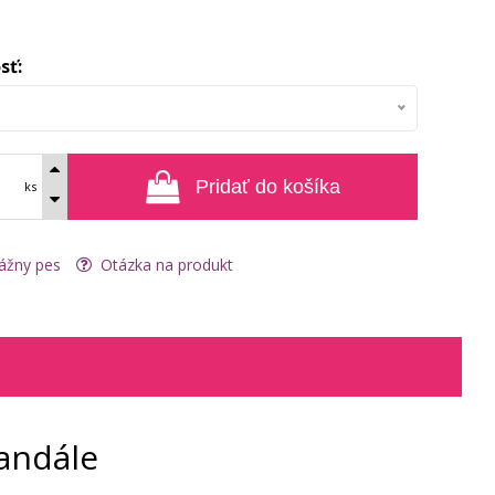
sť:
Pridať do košíka
ks
ážny pes
Otázka na produkt
andále