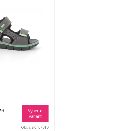
Vyberte
DPH
variant
Obj. čislo:
07010