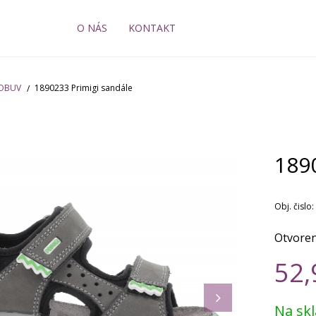
O NÁS
KONTAKT
 OBUV
1890233 Primigi sandále
189
Obj. čislo:
Otvoren
52,
Na sk