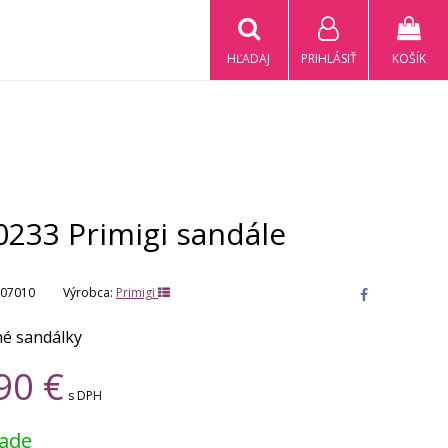
HĽADAJ
PRIHLÁSIŤ
KOŠÍK
0233 Primigi sandále
07010
Výrobca:
Primigi
é sandálky
90
€
s DPH
lade