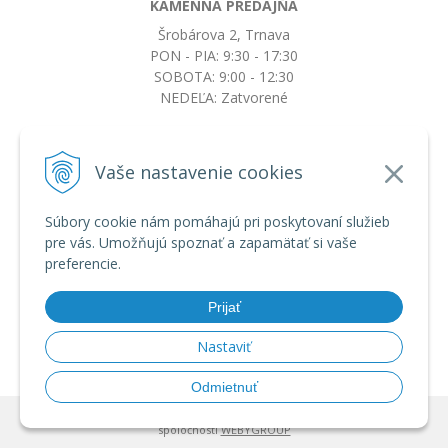
KAMENNÁ PREDAJŇA
Šrobárova 2, Trnava
PON - PIA: 9:30 - 17:30
SOBOTA: 9:00 - 12:30
NEDEĽA: Zatvorené
+421917663532
Vaše nastavenie cookies
objednavky@botkydorobotky.sk
Súbory cookie nám pomáhajú pri poskytovaní služieb
pre vás. Umožňujú spoznať a zapamätať si vaše
VŠETKO O NÁKUPE
preferencie.
Obchodné podmienky a reklamačný poriadok
Ochrana osobných údajov
Prijať
Možnosti dopravy a platby
Výmena, vrátenie tovaru a reklamácia
Nastaviť
Odmietnuť
© 2026 BotkyDoRobotky.sk •
tvorba eshopu cez UNIobchod
,
webhosting
spoločnosti
WEBYGROUP