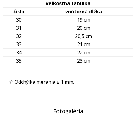
Veľkostná tabulka
číslo
vnútorná dĺžka
30
19 cm
31
20 cm
32
20,5 cm
33
21 cm
34
22 cm
35
23 cm
☆ Odchýlka merania ± 1 mm.
Fotogaléria