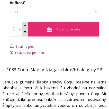
Veľkosť:
33
ks
Pridať do košíka
Strážny pes
Otázka na produkt
1083 Coqui šlapky Niagara blue/Khaki grey SB
Ľahučké gumené šľapky značky Coqui ideálne na letné
obdobie k moru či k bazénu. Sú vhodné na normálne
široké aj širšie nohy. Antibakteriálny povrch CoquiAir
znižuje riziko prenosu baktérií a je zdravotne nezávadný.
Šľapky sú ľahko umývateľné vodou, ich údržba je teda