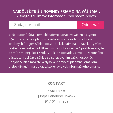
NAJDÔLEŽITEJŠIE NOVINKY PRIAMO NA VÁŠ EMAIL
Získajte zaujímavé informácie vždy medzi prvými
Odoberať
Vaše osobné údaje (email) budeme spracovávať len za týmto
účelom v súlade s platnou legislatívou a
zásadami ochrany
osobných údajov
. Súhlas potvrdíte kliknutím na odkaz, ktorý vám
pošleme na váš email. Kliknutím na odkaz zároveň prehlasujete, že
ak máte menej ako 16 rokov, tak ste požiadal/a svojho zákonného
zástupcu (rodiča) o súhlas so spracovaním vašich osobných
údajov. Súhlas môžete kedykoľvek odvolať písomne, emailom
alebo kliknutím na odkaz z ktoréhokoľvek informačného emailu.
KONTAKT
KARLI s.r.o.
Juraja Fándlyho 3545/7
917 01 Trnava