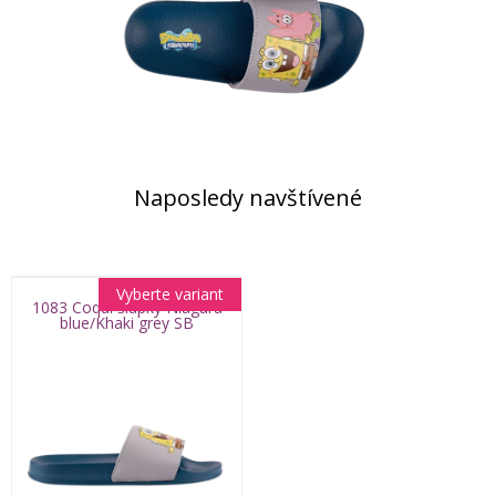
Naposledy navštívené
Vyberte variant
1083 Coqui šlapky Niagara
blue/Khaki grey SB