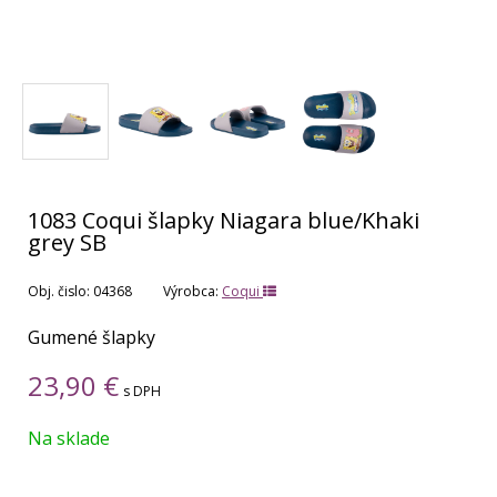
1083 Coqui šlapky Niagara blue/Khaki
grey SB
Obj. čislo:
04368
Výrobca:
Coqui
Gumené šlapky
23,90
€
s DPH
Na sklade